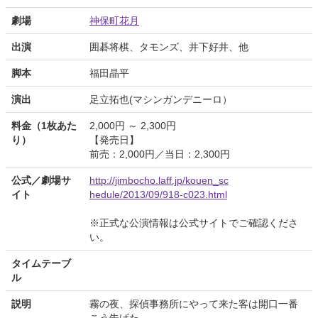
劇場
神保町花月
出演
囲碁将棋、タモンズ、井下好井、他
脚本
福田晶平
演出
足立拓也(マシンガンデニーロ）
料金（1枚あた
2,000円 ～ 2,300円
り）
【発売日】
前売：2,000円／当日：2,300円
公式／劇場サ
http://jimbocho.laff.jp/kouen_sc
イト
hedule/2013/09/918-c023.html
※正式な公演情報は公式サイトでご確認くださ
い。
タイムテーブ
ル
説明
霧の夜、探偵事務所にやって来た客は開口一番