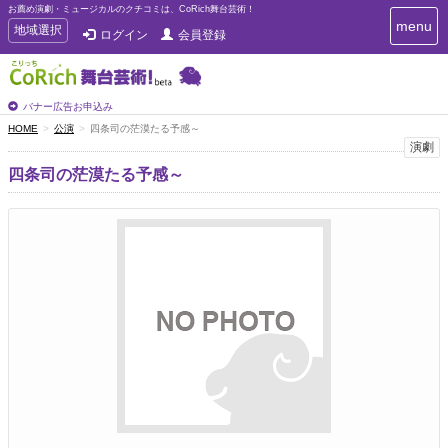
お薦め演劇・ミュージカルのクチコミは、CoRich舞台芸術！
T
menu
T
地域選択
ログイン
会員登録
o
o
g
g
g
g
l
l
バナー広告お申込み
e
e
HOME
公演
四条司の茫漠たる予感～
n
n
演劇
a
a
v
四条司の茫漠たる予感～
i
v
g
i
a
g
t
a
i
t
o
n
i
o
n