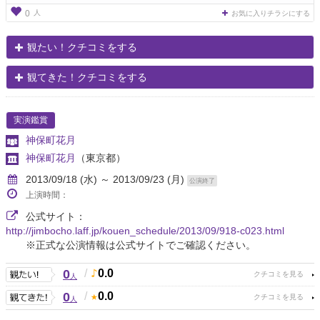
人
0
お気に入りチラシにする
観たい！クチコミをする
観てきた！クチコミをする
実演鑑賞
神保町花月
神保町花月
（東京都）
2013/09/18 (水) ～ 2013/09/23 (月)
公演終了
上演時間：
公式サイト：
http://jimbocho.laff.jp/kouen_schedule/2013/09/918-c023.html
※正式な公演情報は公式サイトでご確認ください。
0
/
0.0
人
0
/
0.0
人