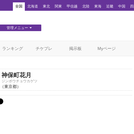
！
全国
北海道
東北
関東
甲信越
北陸
東海
近畿
中国
四
管理メニュー
団体WEBサイト管理
顧客管理
ランキング
チケプレ
掲示板
Myページ
神保町花月
ジンボウチョウカゲツ
（東京都）