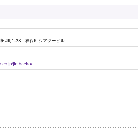
保町1‐23 神保町シアタービル
.co.jp/jimbocho/