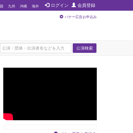
ログイン
会員登録
国
九州
沖縄
海外
バナー広告お申込み
公演検索