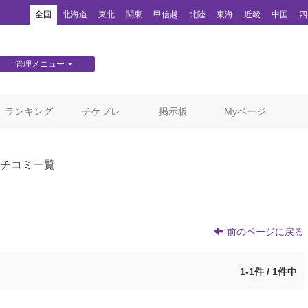
！
全国
北海道
東北
関東
甲信越
北陸
東海
近畿
中国
四
管理メニュー
団体WEBサイト管理
顧客管理
ランキング
チケプレ
掲示板
Myページ
チコミ一覧
前のページに戻る
1-1件 / 1件中