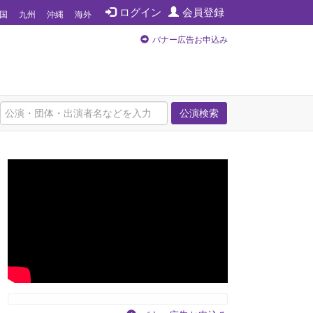
ログイン
会員登録
国
九州
沖縄
海外
バナー広告お申込み
公演検索