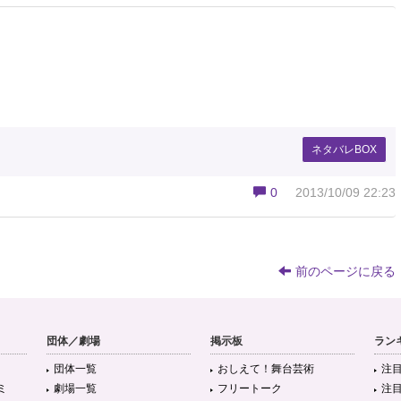
ネタバレBOX
0
2013/10/09 22:23
前のページに戻る
団体／劇場
掲示板
ラン
団体一覧
おしえて！舞台芸術
注
ミ
劇場一覧
フリートーク
注