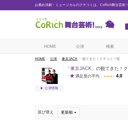
お薦め演劇・ミュージカルのクチコミは、CoRich舞台芸術
HOME
公演
検索
HOME
公演
東京JACK
観てきた！クチコミ一覧
「
東京JACK
」の観てきた！ク
★
4.0
満足度の平均
★
★
★
★
★
公演情報
並び替え
更新順