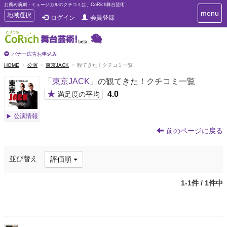
お薦め演劇・ミュージカルのクチコミは、CoRich舞台芸術！
T
menu
T
地域選択
ログイン
会員登録
o
o
g
g
g
g
l
l
バナー広告お申込み
e
e
HOME
公演
東京JACK
観てきた！クチコミ一覧
n
n
a
「
東京JACK
」の観てきた！クチコミ一覧
a
v
i
v
★
4.0
満足度の平均
g
i
a
g
公演情報
t
a
i
前のページに戻る
t
o
n
i
o
並び替え
評価順
n
1-1件 / 1件中