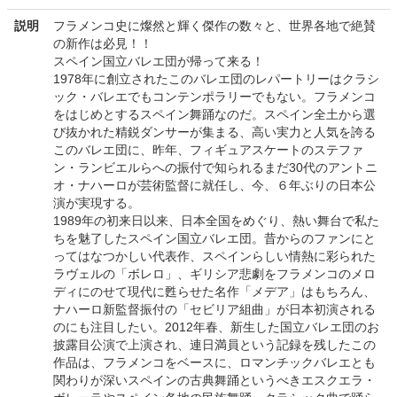
説明
フラメンコ史に燦然と輝く傑作の数々と、世界各地で絶賛
の新作は必見！！
スペイン国立バレエ団が帰って来る！
1978年に創立されたこのバレエ団のレパートリーはクラシ
ック・バレエでもコンテンポラリーでもない。フラメンコ
をはじめとするスペイン舞踊なのだ。スペイン全土から選
び抜かれた精鋭ダンサーが集まる、高い実力と人気を誇る
このバレエ団に、昨年、フィギュアスケートのステファ
ン・ランビエルらへの振付で知られるまだ30代のアントニ
オ・ナハーロが芸術監督に就任し、今、６年ぶりの日本公
演が実現する。
1989年の初来日以来、日本全国をめぐり、熱い舞台で私た
ちを魅了したスペイン国立バレエ団。昔からのファンにと
ってはなつかしい代表作、スペインらしい情熱に彩られた
ラヴェルの「ボレロ」、ギリシア悲劇をフラメンコのメロ
ディにのせて現代に甦らせた名作「メデア」はもちろん、
ナハーロ新監督振付の「セビリア組曲」が日本初演される
のにも注目したい。2012年春、新生した国立バレエ団のお
披露目公演で上演され、連日満員という記録を残したこの
作品は、フラメンコをベースに、ロマンチックバレエとも
関わりが深いスペインの古典舞踊というべきエスクエラ・