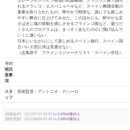
ボレーラやスペイン各地の民族舞踊、クラシック曲で踊ら
れるクラシコ・エスパニョールなど、スペイン舞踊全般の
要素を取り入れたもの。華やかで軽快な、誰にでも親しみ
やすい舞台に仕上げてみせた。このほかにも、鮮やかな足
さばきに魂の鼓動を感じさせるフラメンコ曲など、盛りだ
くさんのプログラムは、まっすぐあなたの心に飛び込んで
いくに違いない。
日本にいながらにして楽しめるスペイン旅行。スペイン国
立バレエ団公演は見逃せない。
（志風恭子 フラメンコジャーナリスト・スペイン在住）
その
他注
意事
項
スタ
芸術監督：アントニオ・ナハーロ
ッフ
[情報提供] 2012/07/15 06:52 by
CoRich案内人
[最終更新] 2012/08/06 05:48 by
CoRich案内人