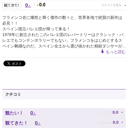
0
/
0.0
人
フラメンコ史に燦然と輝く傑作の数々と、世界各地で絶賛の新作は
必見！！
スペイン国立バレエ団が帰って来る！
1978年に創立されたこのバレエ団のレパートリーはクラシック・バ
レエでもコンテンポラリーでもない。フラメンコをはじめとするス
ペイン舞踊なのだ。スペイン全土から選び抜かれた精鋭ダンサーが...
もっと読む
クチコミ
♪
♪
♪
♪
♪
0
0.0
観たい！
人
★
★
★
★
★
0
0.0
観てきた！
人