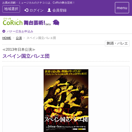
お薦め演劇・ミュージカルのクチコミは、CoRich舞台芸術！
T
menu
T
地域選択
ログイン
会員登録
o
o
g
g
g
g
l
l
バナー広告お申込み
e
e
HOME
公演
スペイン国立バレエ団
n
n
舞踊・バレエ
a
a
v
≪2013年日本公演≫
i
v
スペイン国立バレエ団
g
i
a
g
t
a
i
t
o
n
i
o
n