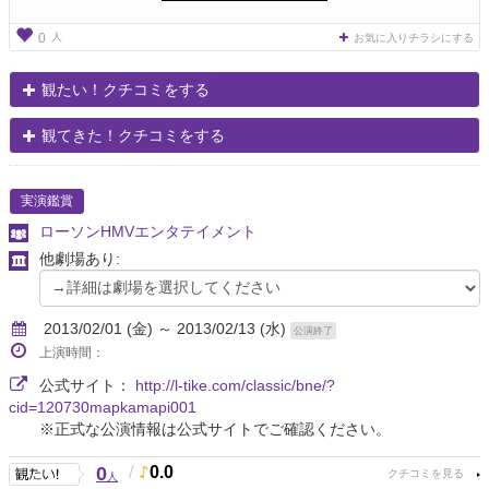
人
0
お気に入りチラシにする
観たい！クチコミをする
観てきた！クチコミをする
実演鑑賞
ローソンHMVエンタテイメント
他劇場あり:
2013/02/01 (金) ～ 2013/02/13 (水)
公演終了
上演時間：
公式サイト：
http://l-tike.com/classic/bne/?
cid=120730mapkamapi001
※正式な公演情報は公式サイトでご確認ください。
0
/
0.0
人