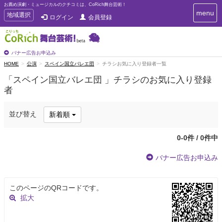
お薦め演劇・ミュージカルのクチコミは、CoRich舞台芸術！
T
menu
T
地域選択
ログイン
会員登録
o
o
g
g
g
g
l
l
バナー広告お申込み
e
e
HOME
公演
スペイン国立バレエ団
チラシお気に入り登録者一覧
n
n
a
「スペイン国立バレエ団 」チラシのお気に入り登録
a
v
者
i
v
g
i
a
g
並び替え
新着順
t
a
i
t
o
0-0件 / 0件中
n
i
o
バナー広告お申込み
n
このページのQRコードです。
拡大