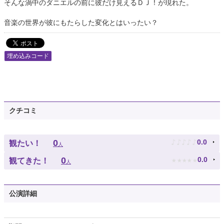
そんな渦中のダニエルの前に彼だけ見えるＤＪ！が現れた。
音楽の世界が彼にもたらした変化とはいったい？
埋め込みコード
クチコミ
♪
♪
♪
♪
♪
0
0.0
観たい！
人
★
★
★
★
★
0
0.0
観てきた！
人
公演詳細