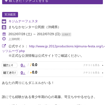
観てきた！クチコミをする
実演鑑賞
キジムナーフェスタ
まちなかセンター公民館
（沖縄県）
2012/07/28 (土) ～ 2012/07/29 (日)
公演終了
上演時間：
公式サイト：
http://www.jp.2012productions.kijimuna-festa.org/
ッツムーヴ.php
※正式な公演情報は公式サイトでご確認ください。
0
/
0.0
人
0
/
0.0
人
あなたの周りにもダニエルがいる！
誰にでも経験がある青少年期の心の葛藤。苛立ちややるせなさ。