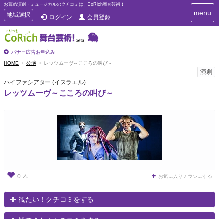
お薦め演劇・ミュージカルのクチコミは、CoRich舞台芸術！
T
menu
T
地域選択
ログイン
会員登録
o
o
g
g
g
g
l
l
バナー広告お申込み
e
e
HOME
公演
レッツムーヴ～こころの叫び～
n
n
演劇
a
a
v
ハイファシアター (イスラエル)
i
v
レッツムーヴ～こころの叫び～
g
i
a
g
t
a
i
t
o
n
i
o
n
人
0
お気に入りチラシにする
観たい！クチコミをする