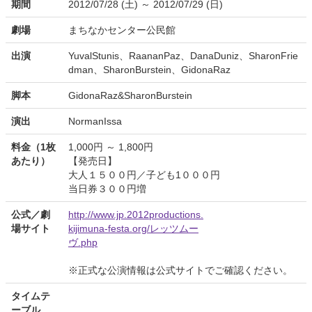
期間
2012/07/28 (土) ～ 2012/07/29 (日)
劇場
まちなかセンター公民館
出演
YuvalStunis、RaananPaz、DanaDuniz、SharonFrie
dman、SharonBurstein、GidonaRaz
脚本
GidonaRaz&SharonBurstein
演出
NormanIssa
料金（1枚
1,000円 ～ 1,800円
あたり）
【発売日】
大人１５００円／子ども1０００円
当日券３００円増
公式／劇
http://www.jp.2012productions.
場サイト
kijimuna-festa.org/レッツムー
ヴ.php
※正式な公演情報は公式サイトでご確認ください。
タイムテ
ーブル