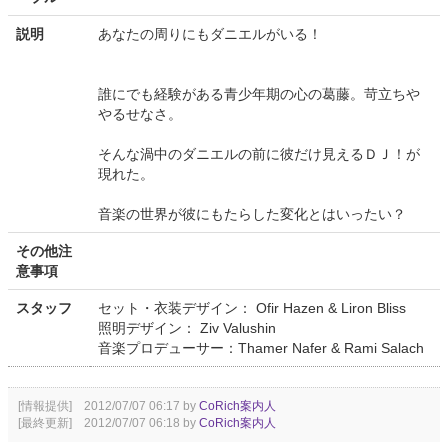
説明
あなたの周りにもダニエルがいる！
誰にでも経験がある青少年期の心の葛藤。苛立ちや
やるせなさ。
そんな渦中のダニエルの前に彼だけ見えるＤＪ！が
現れた。
音楽の世界が彼にもたらした変化とはいったい？
その他注
意事項
スタッフ
セット・衣装デザイン： Ofir Hazen & Liron Bliss
照明デザイン： Ziv Valushin
音楽プロデューサー：Thamer Nafer & Rami Salach
[情報提供] 2012/07/07 06:17 by
CoRich案内人
[最終更新] 2012/07/07 06:18 by
CoRich案内人