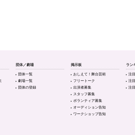
団体／劇場
掲示板
ラン
団体一覧
おしえて！舞台芸術
注
ミ
劇場一覧
フリートーク
注
団体の登録
出演者募集
注
スタッフ募集
ボランティア募集
オーディション告知
ワークショップ告知