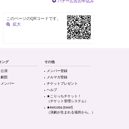
バナー広告お申込み
このページのQRコードです。
拡大
キング
その他
目公演
メンバー登録
目劇団
メルマガ登録
目メンバー
チケットプレゼント
ヘルプ
★こりっちチケット！
（チケット管理システム）
★keicoba [new!]
（演劇が生まれる場所から。）