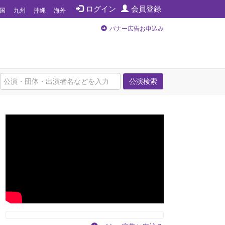
ログイン
会員登録
国
九州
沖縄
海外
バナー広告お申込み
公演検索