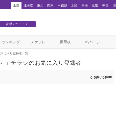
！
全国
北海道
東北
関東
甲信越
北陸
東海
近畿
中国
四
管理メニュー
団体WEBサイト管理
顧客管理
ランキング
チケプレ
掲示板
Myページ
お気に入り登録者一覧
～ 」チラシのお気に入り登録者
0-0件 / 0件中