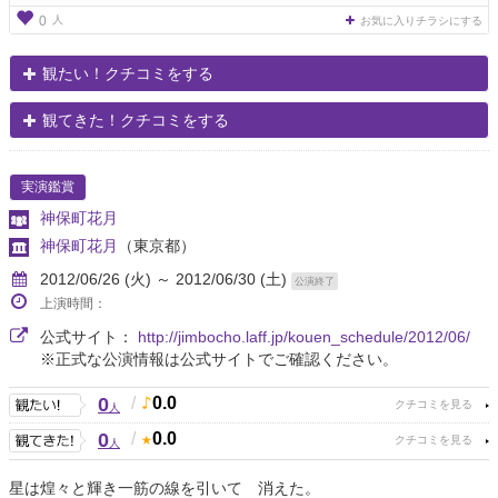
人
0
お気に入りチラシにする
観たい！クチコミをする
観てきた！クチコミをする
実演鑑賞
神保町花月
神保町花月
（東京都）
2012/06/26 (火) ～ 2012/06/30 (土)
公演終了
上演時間：
公式サイト：
http://jimbocho.laff.jp/kouen_schedule/2012/06/
※正式な公演情報は公式サイトでご確認ください。
0
/
0.0
人
0
/
0.0
人
星は煌々と輝き一筋の線を引いて 消えた。