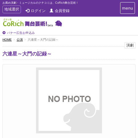
お薦め演劇・ミュージカルのクチコミは、CoRich舞台芸術！
T
menu
T
地域選択
ログイン
会員登録
o
o
g
g
g
g
l
l
バナー広告お申込み
e
e
HOME
公演
六連星～大門の記録～
n
n
演劇
a
a
v
六連星～大門の記録～
i
v
g
i
a
g
t
a
i
t
o
n
i
o
n