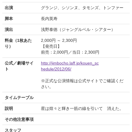
出演
グランジ、シソンヌ、タモンズ、トンファー
脚本
長内英寿
演出
浅野泰徳（ジャングルベル・シアター）
料金（1枚あた
2,000円 ～ 2,300円
り）
【発売日】
前売：2,000円／当日：2,300円
公式／劇場サイ
http://jimbocho.laff.jp/kouen_sc
ト
hedule/2012/06/
※正式な公演情報は公式サイトでご確認くだ
さい。
タイムテーブル
説明
星は煌々と輝き一筋の線を引いて 消えた。
その他注意事項
スタッフ