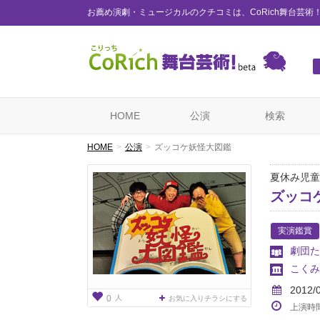
お薦め演劇・ミュージカルのクチコミは、CoRich舞台芸術
HOME
公演
検索
HOME
公演
ズッコケ妖怪大図鑑
夏休み児童
ズッコ
実演鑑賞
劇団た
こくみ
2012/
人
0
お気に入りチラシにする
上演時