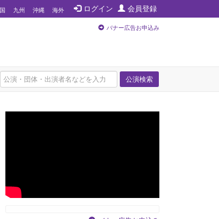
ログイン
会員登録
国
九州
沖縄
海外
バナー広告お申込み
公演検索