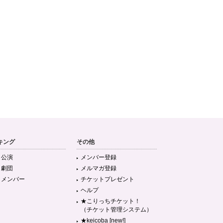
キング
その他
目公演
メンバー登録
目劇団
メルマガ登録
目メンバー
チケットプレゼント
ヘルプ
★こりっちチケット！
（チケット管理システム）
★keicoba [new!]