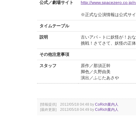
公式／劇場サイト
http://www.spacezero.co.jp/na
※正式な公演情報は公式サ
タイムテーブル
説明
古いアパ－トに妖怪が！おな
挑戦！さてさて、妖怪の正体
その他注意事項
スタッフ
原作／那須正幹
脚色／久野由美
演出／ふじたあさや
[情報提供] 2012/05/18 04:48 by
CoRich案内人
[最終更新] 2012/05/18 04:49 by
CoRich案内人