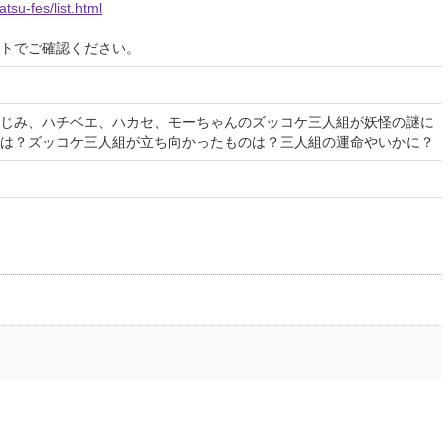
tsu-fes/list.html
イトでご確認ください。
じみ、ハチベエ、ハカセ、モーちゃんのズッコケ三人組が妖怪の謎に
は？ズッコケ三人組が立ち向かったものは？三人組の運命やいかに？