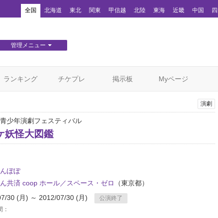
！
全国
北海道
東北
関東
甲信越
北陸
東海
近畿
中国
四
管理メニュー
団体WEBサイト管理
顧客管理
ランキング
チケプレ
掲示板
Myページ
演劇
青少年演劇フェスティバル
ケ妖怪大図鑑
んぽぽ
ん共済 coop ホール／スペース・ゼロ
（東京都）
07/30 (月) ～ 2012/07/30 (月)
公演終了
間：