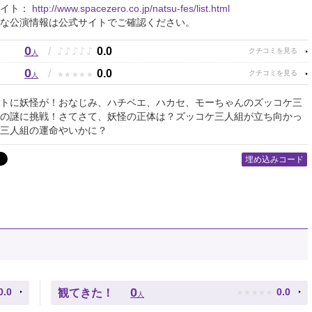
サイト：
http://www.spacezero.co.jp/natsu-fes/list.html
な公演情報は公式サイトでご確認ください。
0
♪
♪
♪
♪
♪
/
0.0
人
0
★
★
★
★
★
/
0.0
人
トに妖怪が！おなじみ、ハチベエ、ハカセ、モーちゃんのズッコケ三
の謎に挑戦！さてさて、妖怪の正体は？ズッコケ三人組が立ち向かっ
三人組の運命やいかに？
埋め込みコード
★
★
★
★
★
0
0.0
0.0
観てきた！
人