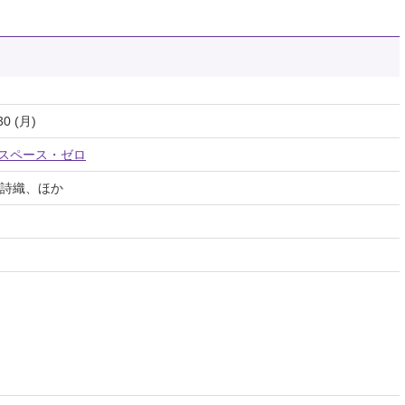
30 (月)
／スペース・ゼロ
詩織、ほか