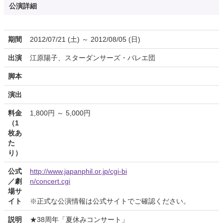
公演詳細
期間
2012/07/21 (土) ～ 2012/08/05 (日)
出演
江原陽子、スターダンサーズ・バレエ団
脚本
演出
料金
1,800円 ～ 5,000円
（1
枚あ
た
り）
公式
http://www.japanphil.or.jp/cgi-bi
／劇
n/concert.cgi
場サ
イト
※正式な公演情報は公式サイトでご確認ください。
説明
★38周年「夏休みコンサート」