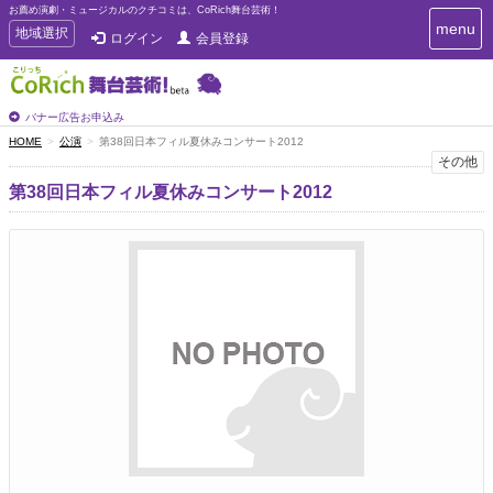
お薦め演劇・ミュージカルのクチコミは、CoRich舞台芸術！
T
menu
T
地域選択
ログイン
会員登録
o
o
g
g
g
g
l
l
バナー広告お申込み
e
e
HOME
公演
第38回日本フィル夏休みコンサート2012
n
n
その他
a
a
v
第38回日本フィル夏休みコンサート2012
i
v
g
i
a
g
t
a
i
t
o
n
i
o
n