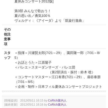
夏休みコンサート2012版]
第3部 みんなで歌おう！
夏の思い出／勇気100％
ヴェルディ：《アイーダ》より「凱旋行進曲」
その
他注
意事
項
スタ
＜指揮＞川瀬賢太郎(7/21～29）、園田隆一郎（7/31～8/
ッフ
5）
＜お話とうた＞江原陽子
＜バレエ＞スターダンサーズ・バレエ団
（第2部演出・振付：鈴木 稔）
＜コンサートマスター＞江口有香(7/21～29）、扇谷泰朋
（7/31～8/5）
＜企画・制作＞日本フィル夏休みコンサートプロジェクト
[情報提供] 2012/05/11 16:15 by
CoRich案内人
[最終更新] 2012/05/11 16:16 by
CoRich案内人