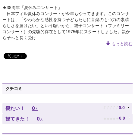
★38周年「夏休みコンサート」
日本フィル夏休みコンサートが今年もやってきます。このコンサ
ートは、「やわらかな感性を持つ子どもたちに音楽のもつ力の素晴
らしさを届けたい」という願いから、親子コンサート（ファミリー
コンサート）の先駆的存在として1975年にスタートしました。親か
ら子へと長く受け...
もっと読む
クチコミ
♪
♪
♪
♪
♪
0
0.0
観たい！
人
★
★
★
★
★
0
0.0
観てきた！
人