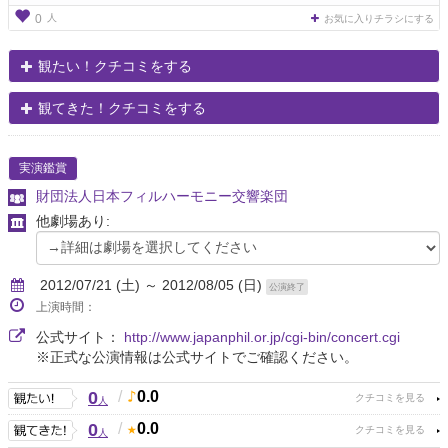
人
0
お気に入りチラシにする
観たい！クチコミをする
観てきた！クチコミをする
実演鑑賞
財団法人日本フィルハーモニー交響楽団
他劇場あり:
2012/07/21 (土) ～ 2012/08/05 (日)
公演終了
上演時間：
公式サイト：
http://www.japanphil.or.jp/cgi-bin/concert.cgi
※正式な公演情報は公式サイトでご確認ください。
0
/
0.0
人
0
/
0.0
人