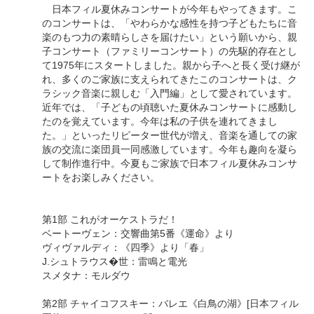
日本フィル夏休みコンサートが今年もやってきます。こ
のコンサートは、「やわらかな感性を持つ子どもたちに音
楽のもつ力の素晴らしさを届けたい」という願いから、親
子コンサート（ファミリーコンサート）の先駆的存在とし
て1975年にスタートしました。親から子へと長く受け継が
れ、多くのご家族に支えられてきたこのコンサートは、ク
ラシック音楽に親しむ「入門編」として愛されています。
近年では、「子どもの頃聴いた夏休みコンサートに感動し
たのを覚えています。今年は私の子供を連れてきまし
た。」といったリピーター世代が増え、音楽を通しての家
族の交流に楽団員一同感激しています。今年も趣向を凝ら
して制作進行中。今夏もご家族で日本フィル夏休みコンサ
ートをお楽しみください。
第1部 これがオーケストラだ！
ベートーヴェン：交響曲第5番《運命》より
ヴィヴァルディ：《四季》より「春」
J.シュトラウス�世：雷鳴と電光
スメタナ：モルダウ
第2部 チャイコフスキー：バレエ《白鳥の湖》[日本フィル