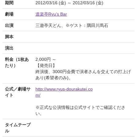
期間
2012/03/16 (金) ～ 2012/03/16 (金)
劇場
道楽亭Ryu’s Bar
出演
三遊亭天どん、※ゲスト：隅田川馬石
脚本
演出
料金（1枚あ
2,000円 ～
たり）
【発売日】
終演後、3000円会費で演者さんを交えての打上げ
あり(希望者のみ)。
公式／劇場サ
http://www.ryus-dourakutei.co
イト
m/
※正式な公演情報は公式サイトでご確認くださ
い。
タイムテーブ
ル