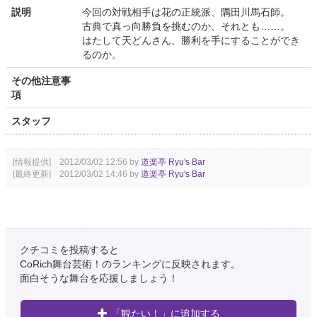
説明
今回の対戦相手は花の正統派、隅田川馬石師。
古典で真っ向勝負を挑むのか、それとも……。
はたして天どんさん、勝利を手にすることができ
るのか。
その他注意事
項
スタッフ
[情報提供] 2012/03/02 12:56 by
道楽亭 Ryu's Bar
[最終更新] 2012/03/02 14:46 by
道楽亭 Ryu's Bar
クチコミを投稿すると
CoRich舞台芸術！のランキングに反映されます。
面白そうな舞台を応援しましょう！
「観たい！」に追加する