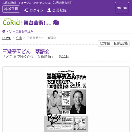
お薦め演劇・ミュージカルのクチコミは、CoRich舞台芸術！
T
menu
T
地域選択
ログイン
会員登録
o
o
g
g
g
g
l
l
バナー広告お申込み
e
e
HOME
公演
三遊亭天どん 落語会
n
n
歌舞伎・伝統芸能
a
a
v
三遊亭天どん 落語会
i
v
「どこまで続くか!? 百番勝負」 第11回
g
i
a
g
t
a
i
t
o
n
i
o
n