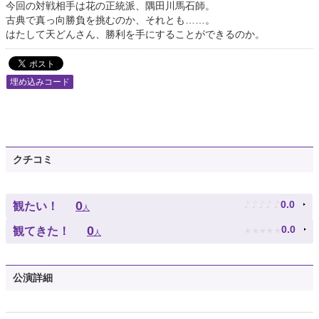
今回の対戦相手は花の正統派、隅田川馬石師。
古典で真っ向勝負を挑むのか、それとも……。
はたして天どんさん、勝利を手にすることができるのか。
埋め込みコード
クチコミ
♪
♪
♪
♪
♪
0
0.0
観たい！
人
★
★
★
★
★
0
0.0
観てきた！
人
公演詳細