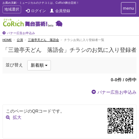
お薦め演劇・ミュージカルのクチコミは、CoRich舞台芸術！
T
menu
T
地域選択
ログイン
会員登録
o
o
g
g
g
g
l
l
バナー広告お申込み
e
e
HOME
公演
三遊亭天どん 落語会
チラシお気に入り登録者一覧
n
n
a
「三遊亭天どん 落語会」チラシのお気に入り登録者
a
v
i
v
g
i
並び替え
新着順
a
g
t
a
i
0-0件 / 0件中
t
o
n
i
バナー広告お申込み
o
n
このページのQRコードです。
拡大