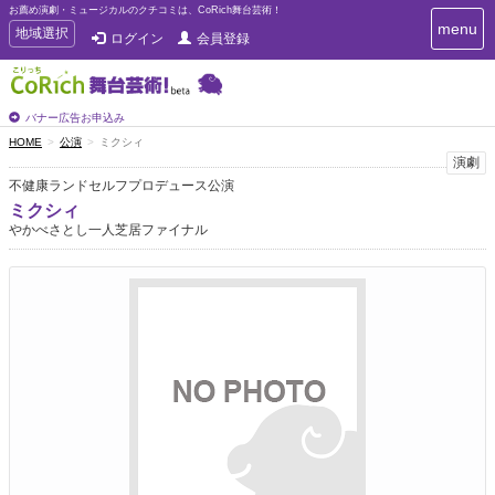
お薦め演劇・ミュージカルのクチコミは、CoRich舞台芸術！
T
menu
T
地域選択
ログイン
会員登録
o
o
g
g
g
g
l
l
バナー広告お申込み
e
e
HOME
公演
ミクシィ
n
n
演劇
a
a
v
不健康ランドセルフプロデュース公演
i
v
ミクシィ
g
i
やかべさとし一人芝居ファイナル
a
g
t
a
i
t
o
n
i
o
n