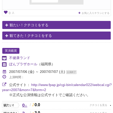
人
0
お気に入りチラシにする
観たい！クチコミをする
観てきた！クチコミをする
実演鑑賞
不健康ランド
ぽんプラザホール
（福岡県）
2007/07/06 (金) ～ 2007/07/07 (土)
公演終了
上演時間：
公式サイト：
http://www.fpap.jp/cgi-bin/calendar022/webcal.cgi?
year=2007&mon=7&form=2
※正式な公演情報は公式サイトでご確認ください。
0
/
0.0
人
/
3.0