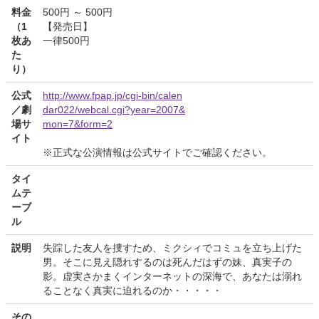
料金
500円 ～ 500円
（1
【発売日】
枚あ
一律500円
た
り）
公式
http://www.fpap.jp/cgi-bin/calen
／劇
dar022/webcal.cgi?year=2007&
場サ
mon=7&form=2
イト
※正式な公演情報は公式サイトでご確認ください。
タイ
ムテ
ーブ
ル
説明
失踪した友人を捜すため、ミクシィでコミュを立ち上げた
男。そこに見え隠れするのは死んだはずの妹、真実子の
影。虚実さかまくインターネットの深海で、あなたは溺れ
ることなく真実に迫れるのか・・・・・
その