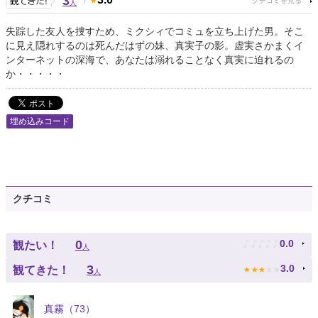
3
人
失踪した友人を捜すため、ミクシィでコミュを立ち上げた男。そこ
に見え隠れするのは死んだはずの妹、真実子の影。虚実さかまくイ
ンターネットの深海で、あなたは溺れることなく真実に迫れるの
か・・・・・
埋め込みコード
クチコミ
♪
♪
♪
♪
♪
0
0.0
観たい！
人
★
★
★
★
★
3
3.0
観てきた！
人
真霧（73）