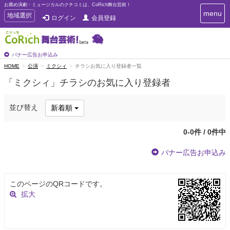
お薦め演劇・ミュージカルのクチコミは、CoRich舞台芸術！
T
menu
T
地域選択
ログイン
会員登録
o
o
g
g
g
g
l
l
バナー広告お申込み
e
e
HOME
公演
ミクシィ
チラシお気に入り登録者一覧
n
n
a
「ミクシィ」チラシのお気に入り登録者
a
v
i
v
g
i
並び替え
新着順
a
g
t
a
i
0-0件 / 0件中
t
o
n
i
バナー広告お申込み
o
n
このページのQRコードです。
拡大