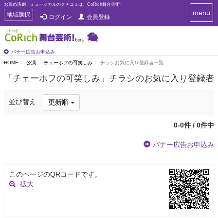
お薦め演劇・ミュージカルのクチコミは、CoRich舞台芸術！
T
menu
T
地域選択
ログイン
会員登録
o
o
g
g
g
g
l
l
バナー広告お申込み
e
e
HOME
公演
チェーホフの可笑しみ
チラシお気に入り登録者一覧
n
n
a
「チェーホフの可笑しみ」チラシのお気に入り登録者
a
v
i
v
g
i
並び替え
更新順
a
g
t
a
i
0-0件 / 0件中
t
o
n
i
バナー広告お申込み
o
n
このページのQRコードです。
拡大