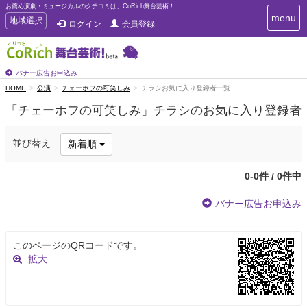
お薦め演劇・ミュージカルのクチコミは、CoRich舞台芸術！
T
menu
T
地域選択
ログイン
会員登録
o
o
g
g
g
g
l
l
バナー広告お申込み
e
e
HOME
公演
チェーホフの可笑しみ
チラシお気に入り登録者一覧
n
n
a
「チェーホフの可笑しみ」チラシのお気に入り登録者
a
v
i
v
g
i
並び替え
新着順
a
g
t
a
i
0-0件 / 0件中
t
o
n
i
バナー広告お申込み
o
n
このページのQRコードです。
拡大