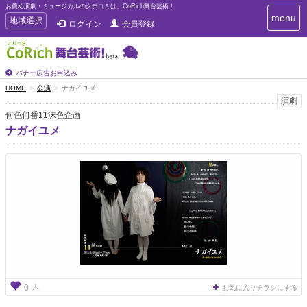
お薦め演劇・ミュージカルのクチコミは、CoRich舞台芸術！
T
menu
T
地域選択
ログイン
会員登録
o
o
g
g
g
g
l
l
バナー広告お申込み
e
e
HOME
公演
ナガイユメ
n
n
演劇
a
a
v
何色何番11沫色企画
i
v
ナガイユメ
g
i
a
g
t
a
i
t
o
n
i
o
n
人
0
お気に入りチラシにする