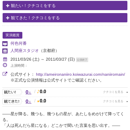
観たい！クチコミをする
観てきた！クチコミをする
実演鑑賞
何色何番
人間座スタジオ
（京都府）
2011/03/26 (土) ～ 2011/03/27 (日)
公演終了
上演時間：
公式サイト：
http://ameironaniiro.koiwazurai.com/naniiromain/
※正式な公演情報は公式サイトでご確認ください。
0
/
0.0
人
0
/
0.0
人
――星が降る。幾つも、幾つもの星が、あたしをめがけて降ってく
る。
「人は死んだら星になる」どこかで聞いた言葉を思い出す。――