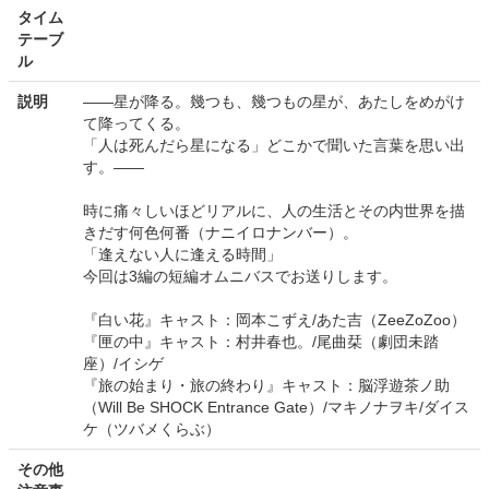
タイム
テーブ
ル
説明
――星が降る。幾つも、幾つもの星が、あたしをめがけ
て降ってくる。
「人は死んだら星になる」どこかで聞いた言葉を思い出
す。――
時に痛々しいほどリアルに、人の生活とその内世界を描
きだす何色何番（ナニイロナンバー）。
「逢えない人に逢える時間」
今回は3編の短編オムニバスでお送りします。
『白い花』キャスト：岡本こずえ/あた吉（ZeeZoZoo）
『匣の中』キャスト：村井春也。/尾曲栞（劇団未踏
座）/イシゲ
『旅の始まり・旅の終わり』キャスト：脳浮遊茶ノ助
（Will Be SHOCK Entrance Gate）/マキノナヲキ/ダイス
ケ（ツバメくらぶ）
その他