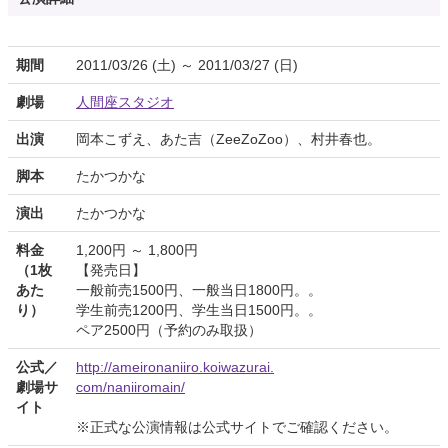
期間
2011/03/26 (土) ～ 2011/03/27 (日)
劇場
人間座スタジオ
出演
岡本こずえ、あた吉（ZeeZoZoo）、村井春也。
脚本
たかつかな
演出
たかつかな
料金
1,200円 ～ 1,800円
（1枚
【発売日】
あた
一般前売1500円、一般当日1800円。。
り）
学生前売1200円、学生当日1500円。。
ペア2500円（予約のみ取扱）
公式／
http://ameironaniiro.koiwazurai.
劇場サ
com/naniiromain/
イト
※正式な公演情報は公式サイトでご確認ください。