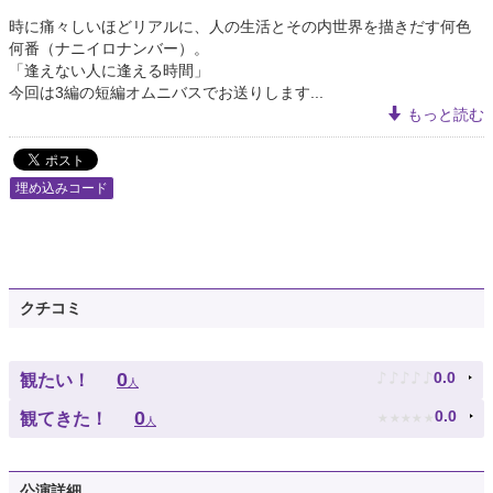
時に痛々しいほどリアルに、人の生活とその内世界を描きだす何色
何番（ナニイロナンバー）。
「逢えない人に逢える時間」
今回は3編の短編オムニバスでお送りします...
もっと読む
埋め込みコード
クチコミ
♪
♪
♪
♪
♪
0
0.0
観たい！
人
★
★
★
★
★
0
0.0
観てきた！
人
公演詳細