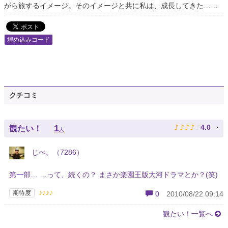
がら旅するイメージ。そのイメージと共に私は、成長してきた……
埋め込みコード
クチコミ
♪
♪
♪
♪
♪
1
4.0
観たい！
人
じべ。（7286）
第一部… …って、続くの？ まさか楽園王版大河ドラマとか？(笑)
♪♪♪♪
期待度
0
2010/08/22 09:14
観たい！一覧へ