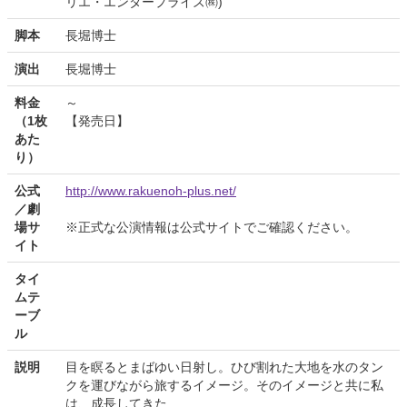
リエ・エンタープライズ㈱)
脚本
長堀博士
演出
長堀博士
料金
～
（1枚
【発売日】
あた
り）
公式
http://www.rakuenoh-plus.net/
／劇
場サ
※正式な公演情報は公式サイトでご確認ください。
イト
タイ
ムテ
ーブ
ル
説明
目を瞑るとまばゆい日射し。ひび割れた大地を水のタン
クを運びながら旅するイメージ。そのイメージと共に私
は、成長してきた……