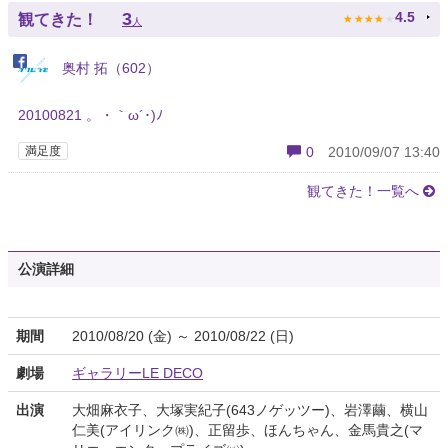
★
★
★
★
★
3
4.5
観てきた！
人
奥村 拓（602）
20100821 。・｀ω´･)ﾉ
満足度
0
2010/09/07 13:40
観てきた！一覧へ
公演詳細
期間
2010/08/20 (金) ～ 2010/08/22 (日)
劇場
ギャラリーLE DECO
出演
大畑麻衣子、大塚実紀子(643ノゲッツー)、岩澤繭、横山
仁美(アイリンク㈱)、正留歩、ほんちゃん、金馬貴之(マ