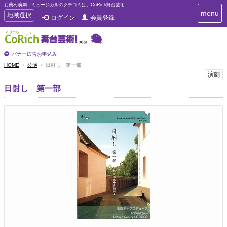
お薦め演劇・ミュージカルのクチコミは、CoRich舞台芸術！
T
menu
T
地域選択
ログイン
会員登録
o
o
g
g
g
g
l
l
バナー広告お申込み
e
e
HOME
公演
日射し 第一部
n
n
演劇
a
a
v
日射し 第一部
i
v
g
i
a
g
t
a
i
t
o
n
i
o
n