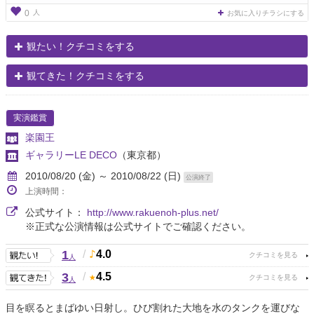
人
0
お気に入りチラシにする
観たい！クチコミをする
観てきた！クチコミをする
実演鑑賞
楽園王
ギャラリーLE DECO
（東京都）
2010/08/20 (金) ～ 2010/08/22 (日)
公演終了
上演時間：
公式サイト：
http://www.rakuenoh-plus.net/
※正式な公演情報は公式サイトでご確認ください。
1
/
4.0
人
3
/
4.5
人
目を瞑るとまばゆい日射し。ひび割れた大地を水のタンクを運びな