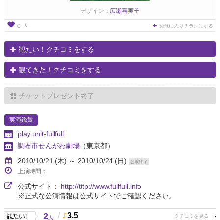
デザイン：
広瀬喜実子
人
0
お気に入りチラシにする
観たい！クチコミをする
観てきた！クチコミをする
チケットプレゼント終了
実演鑑賞
play unit-fullfull
調布市せんがわ劇場
（東京都）
2010/10/21 (木) ～ 2010/10/24 (日)
公演終了
上演時間：
公式サイト：
http://tttp://www.fullfull.info
※正式な公演情報は公式サイトでご確認ください。
2
/
3.5
人