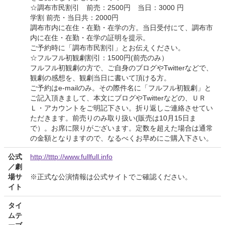
☆調布市民割引 前売：2500円 当日：3000 円
学割 前売・当日共：2000円
調布市内に在住・在勤・在学の方。当日受付にて、調布市
内に在住・在勤・在学の証明を提示。
ご予約時に「調布市民割引」とお伝えください。
☆フルフル初観劇割引：1500円(前売のみ）
フルフル初観劇の方で、ご自身のブログやTwitterなどで、
観劇の感想を、観劇当日に書いて頂ける方。
ご予約はe-mailのみ。その際件名に「フルフル初観劇」と
ご記入頂きまして、本文にブログやTwitterなどの、ＵＲ
Ｌ・アカウントをご明記下さい。折り返しご連絡させてい
ただきます。前売りのみ取り扱い(販売は10月15日ま
で）。お席に限りがございます。定数を超えた場合は通常
の金額となりますので、なるべくお早めにご購入下さい。
公式
http://tttp://www.fullfull.info
／劇
場サ
※正式な公演情報は公式サイトでご確認ください。
イト
タイ
ムテ