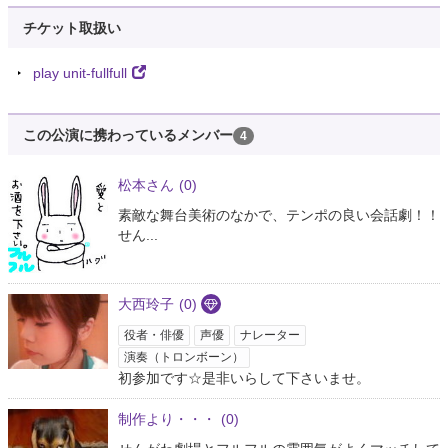
チケット取扱い
play unit-fullfull
この公演に携わっているメンバー
4
松本さん
(0)
素敵な舞台美術のなかで、テンポの良い会話劇！！
せん...
大西玲子
(0)
役者・俳優
声優
ナレーター
演奏（トロンボーン）
初参加です☆是非いらして下さいませ。
制作より・・・
(0)