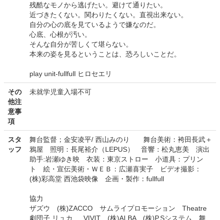
残酷なモノから逃げたい。避けて通りたい。
近づきたくない。関わりたくない。直視出来ない。
自分の心の底を見ているようで嫌なのだ。
心底、心根が汚い。
そんな自分が苦しくて堪らない。
本来の姿を見るということは、恐ろしいことだ。
play unit-fullfull ヒロセエリ
その
未就学児童入場不可
他注
意事
項
スタ
舞台監督；金安凌平/ 西山みのり 舞台美術：袴田長武＋
ッフ
鴉屋 照明：長尾裕介（LEPUS） 音響：松丸恵美 演出
助手:岩瀬ゆき映 衣装：東京ストロー 小道具：プリン
ト 絵・宣伝美術・ＷＥＢ：広瀬喜実子 ビデオ撮影：
(株)彩高堂 西池袋映像 企画・製作：fullfull
協力
ザズウ (株)ZACCO サムライプロモーション Theatre
劇団子 リュカ. VIVIT (株)ALBA (株)P.Sシステム 舞