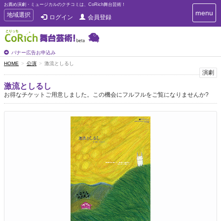
お薦め演劇・ミュージカルのクチコミは、CoRich舞台芸術！
T
menu
T
地域選択
ログイン
会員登録
o
o
g
g
g
g
l
l
バナー広告お申込み
e
e
HOME
公演
激流としるし
n
n
演劇
a
a
v
激流としるし
i
v
お得なチケットご用意しました。この機会にフルフルをご覧になりませんか?
g
i
a
g
t
a
i
t
o
n
i
o
n