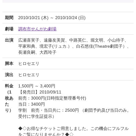
期間
2010/10/21 (木) ～ 2010/10/24 (日)
劇場
調布市せんがわ劇場
出演
広瀬喜実子、遠藤友美賀、中路英仁、堀文明、小山待子、
平家和典、境宏子(リュカ.）、白石悠佳(Theatre劇団子）、
長瀬良嗣、大西玲子
脚本
ヒロセエリ
演出
ヒロセエリ
料金
1,500円 ～ 3,400円
（1
【発売日】2010/09/11
枚あ
前売：3000円(日時指定整理番号付)
た
当日：3400円
り）
学割 前売・当日共に：2500円 （劇団予約及び当日のみ。
受付に学生証提示）
◆◇お得なチケットご用意しました。この機会にフルフル
をご覧になりませんか？◆◇