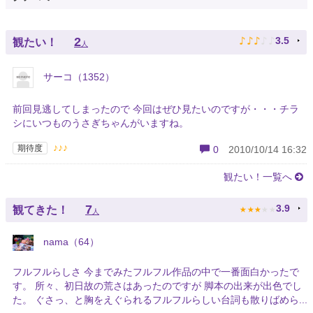
♪
♪
♪
♪
♪
2
3.5
観たい！
人
サーコ（1352）
前回見逃してしまったので 今回はぜひ見たいのですが・・・チラ
シにいつものうさぎちゃんがいますね。
♪♪♪
期待度
0
2010/10/14 16:32
観たい！一覧へ
★
★
★
★
★
7
3.9
観てきた！
人
nama（64）
フルフルらしさ 今までみたフルフル作品の中で一番面白かったで
す。 所々、初日故の荒さはあったのですが 脚本の出来が出色でし
た。 ぐさっ、と胸をえぐられるフルフルらしい台詞も散りばめら...