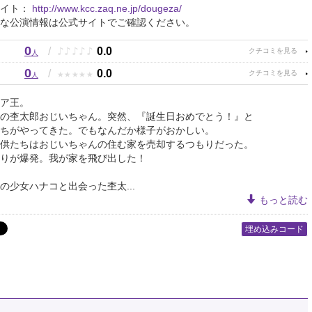
サイト：
http://www.kcc.zaq.ne.jp/dougeza/
な公演情報は公式サイトでご確認ください。
0
♪
♪
♪
♪
♪
/
0.0
人
0
★
★
★
★
★
/
0.0
人
ア王。
の杢太郎おじいちゃん。突然、『誕生日おめでとう！』と
ちがやってきた。でもなんだか様子がおかしい。
供たちはおじいちゃんの住む家を売却するつもりだった。
りが爆発。我が家を飛び出した！
の少女ハナコと出会った杢太...
もっと読む
埋め込みコード