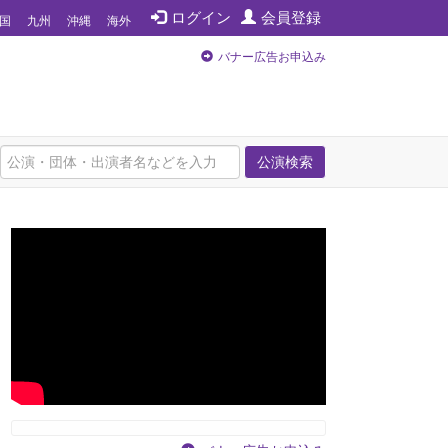
ログイン
会員登録
国
九州
沖縄
海外
バナー広告お申込み
公演検索