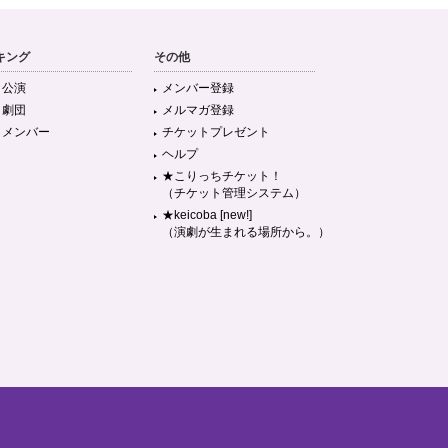
キング
その他
目公演
メンバー登録
目劇団
メルマガ登録
目メンバー
チケットプレゼント
ヘルプ
★こりっちチケット！
（チケット管理システム）
★keicoba [new!]
（演劇が生まれる場所から。）