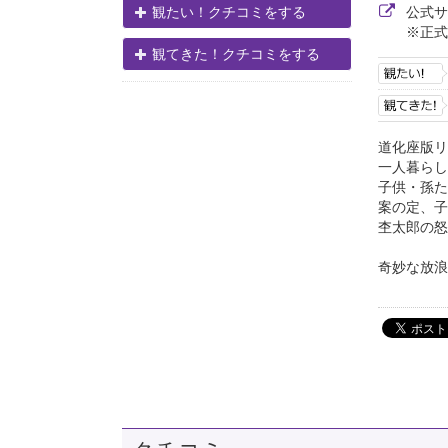
公式
観たい！クチコミをする
※正式
観てきた！クチコミをする
道化座版リ
一人暮らし
子供・孫た
案の定、子
杢太郎の怒
奇妙な放浪