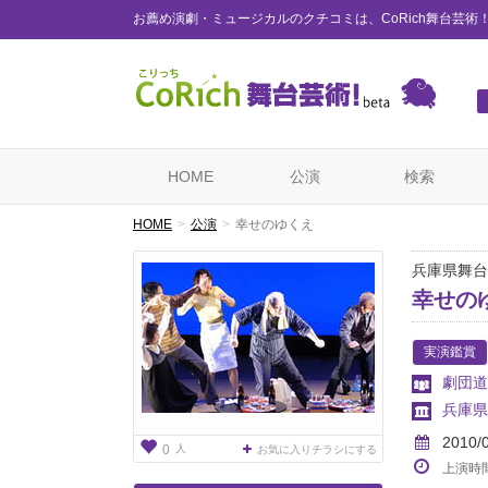
お薦め演劇・ミュージカルのクチコミは、CoRich舞台芸術
HOME
公演
検索
HOME
公演
幸せのゆくえ
兵庫県舞台
幸せの
実演鑑賞
劇団道
兵庫県
2010/
人
0
お気に入りチラシにする
上演時