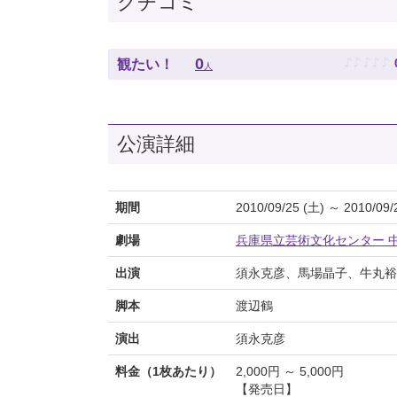
クチコミ
♪
♪
♪
♪
♪
0
観たい！
人
公演詳細
期間
2010/09/25 (土) ～ 2010/09/
劇場
兵庫県立芸術文化センター 
出演
須永克彦、馬場晶子、牛丸裕
脚本
渡辺鶴
演出
須永克彦
料金（1枚あたり）
2,000円 ～ 5,000円
【発売日】