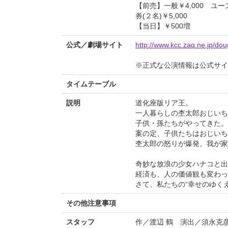
【前売】一般￥4,000 ユー
券(２名)￥5,000
【当日】￥500増
公式／劇場サイト
http://www.kcc.zaq.ne.jp/do
※正式な公演情報は公式サ
タイムテーブル
説明
道化座版リア王。
一人暮らしの杢太郎おじいち
子供・孫たちがやってきた。
案の定、子供たちはおじいち
杢太郎の怒りが爆発。我が家
奇妙な放浪の少女ハナコと出
経済も、人の価値観も変わっ
さて、私たちの“幸せのゆく
その他注意事項
スタッフ
作／渡辺 鶴 演出／須永克