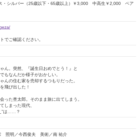
ス・シルバー（25歳以下・65歳以上）￥3,000 中高生￥2,000 ペア
ugeza/
イトでご確認ください。
ゃん。突然、『誕生日おめでとう！』と
でもなんだか様子がおかしい。
ゃんの住む家を売却するつもりだった。
を飛び出した！
会った杢太郎。そのまま旅に出てしまう。
てしまった現代、
え”は……？
彦 照明／今西俊夫 美術／南 祐介