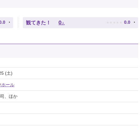
★
★
★
★
★
0
0.0
0.0
観てきた！
人
25 (土)
中ホール
司、ほか