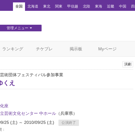
！
全国
北海道
東北
関東
甲信越
北陸
東海
近畿
中国
四
管理メニュー
団体WEBサイト管理
顧客管理
ランキング
チケプレ
掲示板
Myページ
演劇
芸術団体フェスティバル参加事業
ゆくえ
化座
立芸術文化センター 中ホール
（兵庫県）
09/25 (土) ～ 2010/09/25 (土)
公演終了
間：