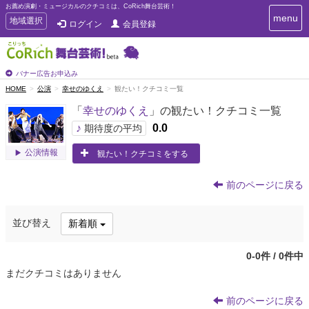
お薦め演劇・ミュージカルのクチコミは、CoRich舞台芸術！
T
menu
T
地域選択
ログイン
会員登録
o
o
g
g
g
g
l
l
バナー広告お申込み
e
e
HOME
公演
幸せのゆくえ
観たい！クチコミ一覧
n
n
a
「
幸せのゆくえ
」の観たい！クチコミ一覧
a
v
i
v
♪
0.0
期待度の平均
g
i
a
公演情報
観たい！クチコミをする
g
t
a
i
t
o
前のページに戻る
n
i
o
並び替え
新着順
n
0-0件 / 0件中
まだクチコミはありません
前のページに戻る