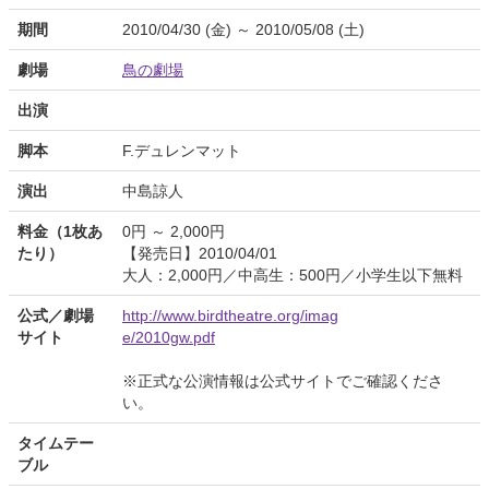
期間
2010/04/30 (金) ～ 2010/05/08 (土)
劇場
鳥の劇場
出演
脚本
F.デュレンマット
演出
中島諒人
料金（1枚あ
0円 ～ 2,000円
たり）
【発売日】2010/04/01
大人：2,000円／中高生：500円／小学生以下無料
公式／劇場
http://www.birdtheatre.org/imag
サイト
e/2010gw.pdf
※正式な公演情報は公式サイトでご確認くださ
い。
タイムテー
ブル