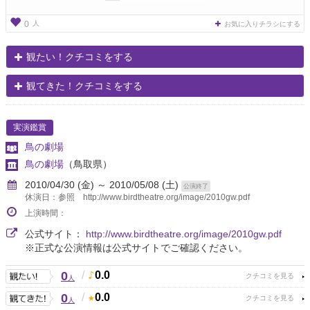
人
0
お気に入りチラシにする
観たい！クチコミをする
観てきた！クチコミをする
実演鑑賞
鳥の劇場
鳥の劇場
（鳥取県）
2010/04/30 (金) ～ 2010/05/08 (土)
公演終了
休演日：参照 http://www.birdtheatre.org/image/2010gw.pdf
上演時間：
公式サイト：
http://www.birdtheatre.org/image/2010gw.pdf
※正式な公演情報は公式サイトでご確認ください。
0
/
0.0
人
0
/
0.0
人