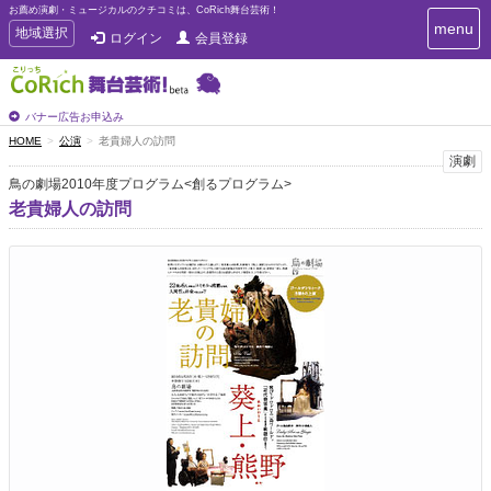
お薦め演劇・ミュージカルのクチコミは、CoRich舞台芸術！
T
menu
T
地域選択
ログイン
会員登録
o
o
g
g
g
g
l
l
バナー広告お申込み
e
e
HOME
公演
老貴婦人の訪問
n
n
演劇
a
a
v
鳥の劇場2010年度プログラム<創るプログラム>
i
v
老貴婦人の訪問
g
i
a
g
t
a
i
t
o
n
i
o
n