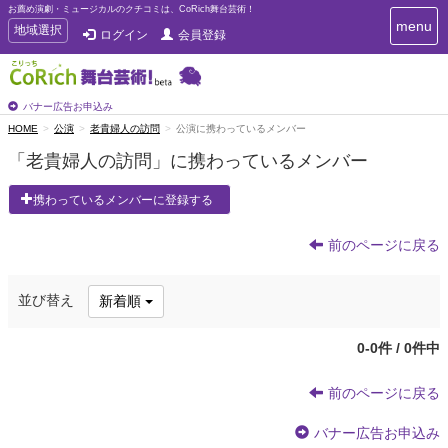
お薦め演劇・ミュージカルのクチコミは、CoRich舞台芸術！
T
menu
T
地域選択
ログイン
会員登録
o
o
g
g
g
g
l
l
バナー広告お申込み
e
e
HOME
公演
老貴婦人の訪問
公演に携わっているメンバー
n
n
a
「老貴婦人の訪問」に携わっているメンバー
a
v
i
v
携わっているメンバーに登録する
g
i
a
g
t
前のページに戻る
a
i
t
o
n
i
並び替え
新着順
o
n
0-0件 / 0件中
前のページに戻る
バナー広告お申込み