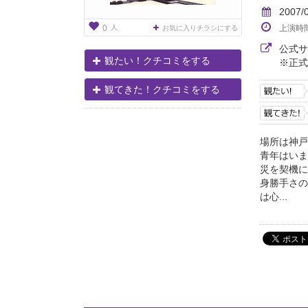
2007/
人
上演時
0
お気に入りチラシにする
公式
観たい！クチコミをする
※正式
観てきた！クチコミをする
場所は神戸
青年はいま
災を契機に
身勝手さの
は心...