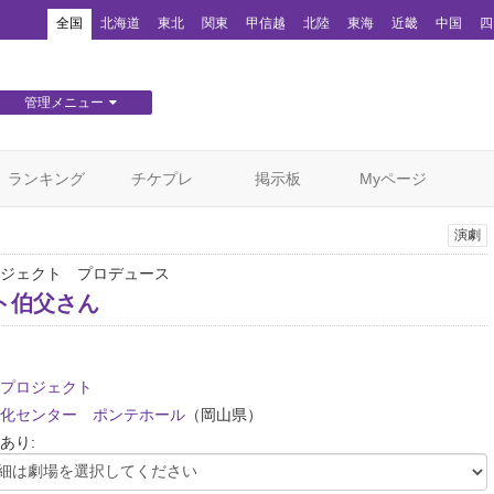
！
全国
北海道
東北
関東
甲信越
北陸
東海
近畿
中国
四
管理メニュー
団体WEBサイト管理
顧客管理
ランキング
チケプレ
掲示板
Myページ
演劇
ジェクト プロデュース
ト伯父さん
プロジェクト
化センター ポンテホール
（岡山県）
あり: