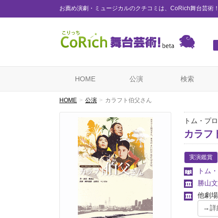
お薦め演劇・ミュージカルのクチコミは、CoRich舞台芸術
HOME
公演
検索
HOME
公演
カラフト伯父さん
トム・プロ
カラフ
実演鑑賞
トム・
勝山文
他劇場