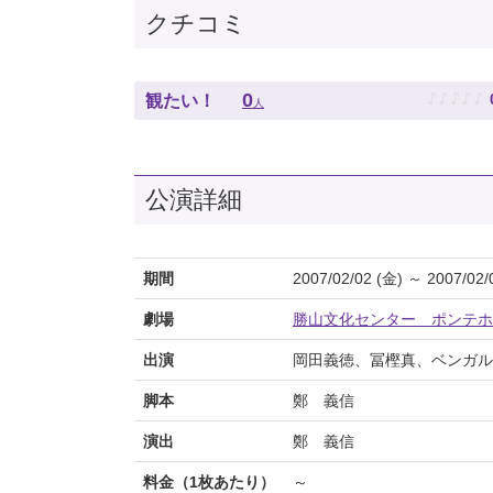
クチコミ
♪
♪
♪
♪
♪
0
観たい！
人
公演詳細
期間
2007/02/02 (金) ～ 2007/02/
劇場
勝山文化センター ポンテホ
出演
岡田義徳、冨樫真、ベンガル
脚本
鄭 義信
演出
鄭 義信
料金（1枚あたり）
～