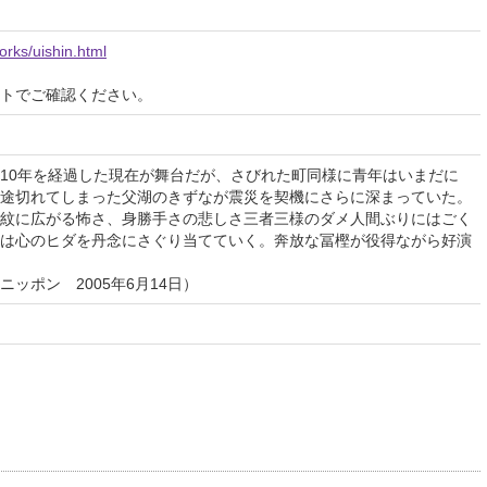
orks/uishin.html
イトでご確認ください。
10年を経過した現在が舞台だが、さびれた町同様に青年はいまだに
途切れてしまった父湖のきずなが震災を契機にさらに深まっていた。
紋に広がる怖さ、身勝手さの悲しさ三者三様のダメ人間ぶりにはごく
は心のヒダを丹念にさぐり当てていく。奔放な冨樫が役得ながら好演
ッポン 2005年6月14日）