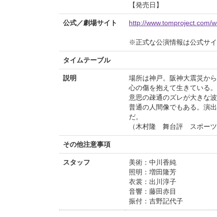
【発売日】
公式／劇場サイト
http://www.tomproject.com/w
※正式な公演情報は公式サ
タイムテーブル
説明
場所は神戸。阪神大震災から
心の傷を抱えて生きている。
意思の疎通のズレが大きな波
普通の人間像でもある。演出
だ。
（木村隆 舞台評 スポーツニ
その他注意事項
スタッフ
美術：中川香純
照明：増田隆芳
衣裳：出川淳子
音響：藤田赤目
振付：吉野記代子