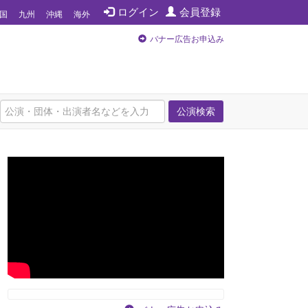
ログイン
会員登録
国
九州
沖縄
海外
バナー広告お申込み
公演検索