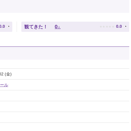
★
★
★
★
★
0
0.0
0.0
観てきた！
人
02 (金)
ール