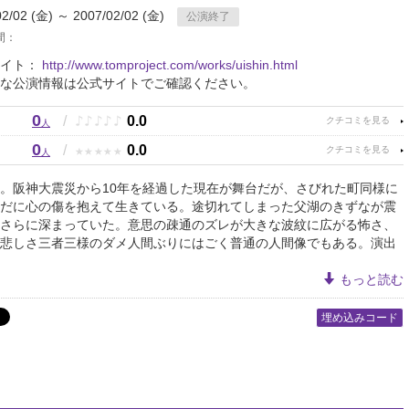
02/02 (金) ～ 2007/02/02 (金)
公演終了
間：
サイト：
http://www.tomproject.com/works/uishin.html
な公演情報は公式サイトでご確認ください。
0
♪
♪
♪
♪
♪
/
0.0
人
0
★
★
★
★
★
/
0.0
人
。阪神大震災から10年を経過した現在が舞台だが、さびれた町同様に
だに心の傷を抱えて生きている。途切れてしまった父湖のきずなが震
さらに深まっていた。意思の疎通のズレが大きな波紋に広がる怖さ、
悲しさ三者三様のダメ人間ぶりにはごく普通の人間像でもある。演出
もっと読む
埋め込みコード