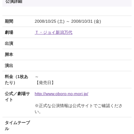
公演詳細
期間
2008/10/25 (土) ～ 2008/10/31 (金)
劇場
Ｔ・ジョイ新潟万代
出演
脚本
演出
料金（1枚あ
～
たり）
【発売日】
公式／劇場サ
http://www.oboro-no-mori.jp/
イト
※正式な公演情報は公式サイトでご確認くださ
い。
タイムテーブ
ル