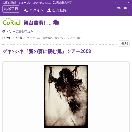
お薦め演劇・ミュージカルのクチコミは、CoRich舞台芸術！
T
menu
T
地域選択
ログイン
会員登録
o
o
g
g
g
g
l
l
バナー広告お申込み
e
e
HOME
公演
ゲキ×シネ『朧の森に棲む鬼』ツアー2008
n
n
演劇
a
a
v
ゲキ×シネ『朧の森に棲む鬼』ツアー2008
i
v
g
i
a
g
t
a
i
t
o
n
i
o
n