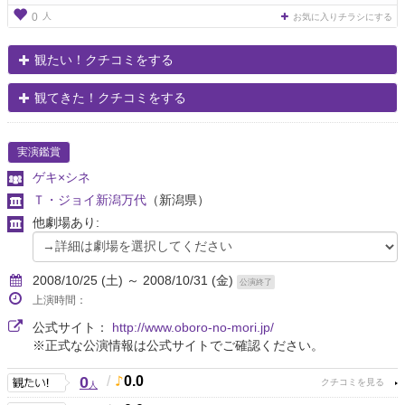
人
0
お気に入りチラシにする
観たい！クチコミをする
観てきた！クチコミをする
実演鑑賞
ゲキ×シネ
Ｔ・ジョイ新潟万代
（新潟県）
他劇場あり:
2008/10/25 (土) ～ 2008/10/31 (金)
公演終了
上演時間：
公式サイト：
http://www.oboro-no-mori.jp/
※正式な公演情報は公式サイトでご確認ください。
0
/
0.0
人