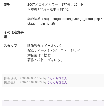
説明
2007／日本／カラー／177分／16：9
※本編177分＋途中休憩15分
舞台情報：http://stage.corich.jp/stage_detail.php?
stage_main_id=25
その他注意事
項
スタッフ
映像製作：イーオシバイ
配給：イーオシバイ ティ・ジョイ
舞台製作：松竹
著作：松竹 ヴィレッヂ
[情報提供] 2008/07/05 11:57 by
こりっち管理人
[最終更新] 2009/11/02 08:22 by
こりっち管理人