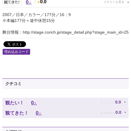
0
/
0.0
人
2007／日本／カラー／177分／16：9
※本編177分＋途中休憩15分
舞台情報：http://stage.corich.jp/stage_detail.php?stage_main_id=25
埋め込みコード
クチコミ
♪
♪
♪
♪
♪
0
0.0
観たい！
人
★
★
★
★
★
0
0.0
観てきた！
人