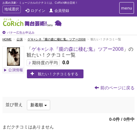
お薦め演劇・ミュージカルのクチコミは、CoRich舞台芸術！
T
menu
T
地域選択
ログイン
会員登録
o
o
g
g
g
g
l
l
バナー広告お申込み
e
e
HOME
公演
ゲキ×シネ『朧の森に棲む鬼』ツアー2008
観たい！クチコミ一覧
n
n
a
「
ゲキ×シネ『朧の森に棲む鬼』ツアー2008
」の
a
v
観たい！クチコミ一覧
i
v
g
♪
0.0
i
期待度の平均
a
g
公演情報
t
観たい！クチコミをする
a
i
t
o
n
i
前のページに戻る
o
n
並び替え
新着順
0-0件 / 0件中
まだクチコミはありません