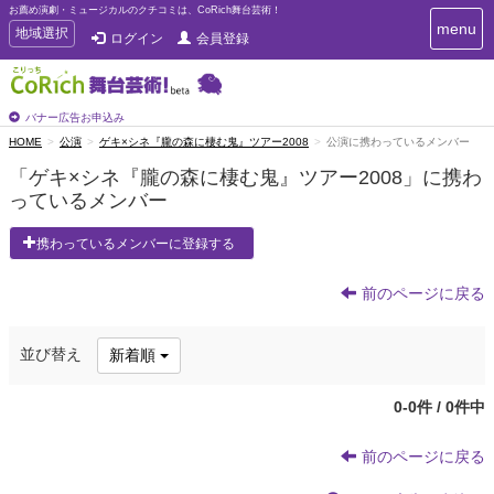
お薦め演劇・ミュージカルのクチコミは、CoRich舞台芸術！
T
menu
T
地域選択
ログイン
会員登録
o
o
g
g
g
g
l
l
バナー広告お申込み
e
e
HOME
公演
ゲキ×シネ『朧の森に棲む鬼』ツアー2008
公演に携わっているメンバー
n
n
a
「ゲキ×シネ『朧の森に棲む鬼』ツアー2008」に携わ
a
v
っているメンバー
i
v
g
i
a
携わっているメンバーに登録する
g
t
a
i
t
前のページに戻る
o
n
i
o
並び替え
新着順
n
0-0件 / 0件中
前のページに戻る