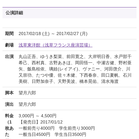
公演詳細
期間
2017/02/18 (土) ～ 2017/02/27 (月)
劇場
浅草東洋館（浅草フランス座演芸場）
出演
丸山正吾、ゆうき梨菜、前田寛之、大岸明日香、水戸部千
希己、西村真、古野あきほ、岡田悟一、中瀬古健、野村亜
矢、飯島桂依、璃娃(レイアイ)、ヴァニー、河田啓介、川
又崇功、たつや優、佐々木健、下西春奈、田口夏帆、石川
美樹、日野加奈子、天野美波、橋本晃佑、清水海渡
脚本
望月六郎
演出
望月六郎
料金
3,000円 ～ 4,500円
（1
【発売日】2017/01/12
枚あ
一般前売り4000円 学生前売り3000円
た
一般当日4500円 学生当日3500円