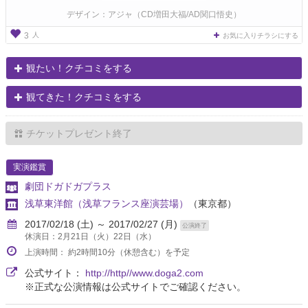
デザイン：アジャ（CD増田大福/AD関口悟史）
人
3
お気に入りチラシにする
観たい！クチコミをする
観てきた！クチコミをする
チケットプレゼント終了
実演鑑賞
劇団ドガドガプラス
浅草東洋館（浅草フランス座演芸場）
（東京都）
2017/02/18 (土) ～ 2017/02/27 (月)
公演終了
休演日：2月21日（火）22日（水）
上演時間： 約2時間10分（休憩含む）を予定
公式サイト：
http://http//www.doga2.com
※正式な公演情報は公式サイトでご確認ください。