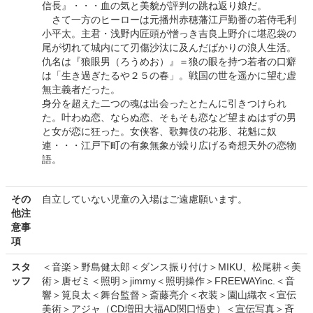
信長』・・・血の気と美貌が評判の跳ね返り娘だ。
さて一方のヒーローは元播州赤穂藩江戸勤番の若侍毛利
小平太。主君・浅野内匠頭が憎っき吉良上野介に堪忍袋の
尾が切れて城内にて刃傷沙汰に及んだばかりの浪人生活。
仇名は『狼眼男（ろうめお）』＝狼の眼を持つ若者の口癖
は「生き過ぎたるや２５の春」。戦国の世を遥かに望む虚
無主義者だった。
身分を超えた二つの魂は出会ったとたんに引きつけられ
た。叶わぬ恋、ならぬ恋、そもそも恋など望まぬはずの男
と女が恋に狂った。女侠客、歌舞伎の花形、花魁に奴
連・・・江戸下町の有象無象が繰り広げる奇想天外の恋物
語。
その
自立していない児童の入場はご遠慮願います。
他注
意事
項
スタ
＜音楽＞野島健太郎＜ダンス振り付け＞MIKU、松尾耕＜美
ッフ
術＞唐ゼミ＜照明＞jimmy＜照明操作＞FREEWAYinc.＜音
響＞筧良太＜舞台監督＞斎藤亮介＜衣装＞園山織衣＜宣伝
美術＞アジャ（CD増田大福AD関口悟史）＜宣伝写真＞斉