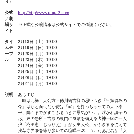
り）
公式
http://http//www.doga2.com
／劇
場サ
※正式な公演情報は公式サイトでご確認ください。
イト
タイ
2月18日（土）19:00
ムテ
2月19日（日）19:00
ーブ
2月20日（月）19:00
ル
2月23日（木）19:00
2月24日（金）19:00
2月25日（土）19:00
2月26日（日）19:00
2月27日（月）19:00
説明
あらすじ
時は元禄、犬公方＝徳川綱吉様の思いつき『生類憐みの
令』はちと面倒だが侍は『武』を打っちゃっての天下泰
平、隅々までがすこぶるつきに景気がいい。浮かれ調子の
お江戸の悪所＝吉原の裏門に屋敷を構える犬神一家の一人
娘『樹里恵（じゅりえ）』が女主人公。かぶき者を従えて
浅草寺界隈を練り歩いての喧嘩三昧、ついたあだ名が『女