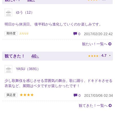
人
ゆう（12）
明日から休演日。 後半戦から進化していくのか楽しみです。
♪♪♪♪♪
期待度
0
2017/02/20 22:42
観たい！一覧へ
★
★
★
★
★
40
4.7
観てきた！
人
YASU（3691）
少し歌舞伎を感じさせる雰囲気の舞台、歌に踊り、ドキドキさせる
衣装など、展開はベタですが楽しかったです！
★★★★
満足度
0
2017/03/06 02:34
観てきた！一覧へ