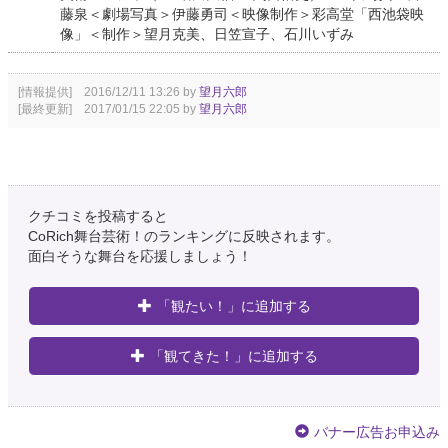
藤泉＜劇場写真＞伊藤勇司＜映像制作＞彩高堂「西池袋映
像」＜制作＞望月克美、日笠宣子、石川いずみ
[情報提供] 2016/12/11 13:26 by
望月六郎
[最終更新] 2017/01/15 22:05 by
望月六郎
クチコミを投稿すると
CoRich舞台芸術！のランキングに反映されます。
面白そうな舞台を応援しましょう！
「観たい！」に追加する
「観てきた！」に追加する
バナー広告お申込み