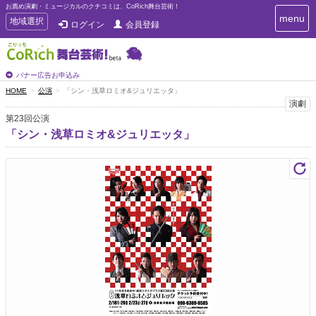
お薦め演劇・ミュージカルのクチコミは、CoRich舞台芸術！
T
menu
T
地域選択
ログイン
会員登録
o
o
g
g
g
g
l
l
バナー広告お申込み
e
e
HOME
公演
「シン・浅草ロミオ&ジュリエッタ」
n
n
演劇
a
a
v
第23回公演
i
v
「シン・浅草ロミオ&ジュリエッタ」
g
i
a
g
t
a
i
t
o
n
i
o
n