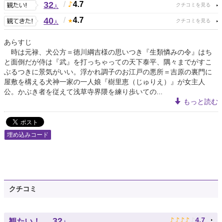
32
/
4.7
人
40
/
4.7
人
あらすじ
時は元禄、犬公方＝徳川綱吉様の思いつき『生類憐みの令』はち
と面倒だが侍は『武』を打っちゃっての天下泰平、隅々までがすこ
ぶるつきに景気がいい。浮かれ調子のお江戸の悪所＝吉原の裏門に
屋敷を構える犬神一家の一人娘『樹里恵（じゅりえ）』が女主人
公。かぶき者を従えて浅草寺界隈を練り歩いての...
もっと読む
埋め込みコード
クチコミ
♪
♪
♪
♪
♪
32
4.7
観たい！