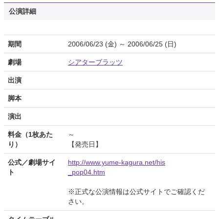
公演詳細
期間
2006/06/23 (金) ～ 2006/06/25 (日)
劇場
シアターブラッツ
出演
脚本
演出
料金（1枚あた
～
り）
【発売日】
公式／劇場サイ
http://www.yume-kagura.net/his
ト
_pop04.htm
※正式な公演情報は公式サイトでご確認くだ
さい。