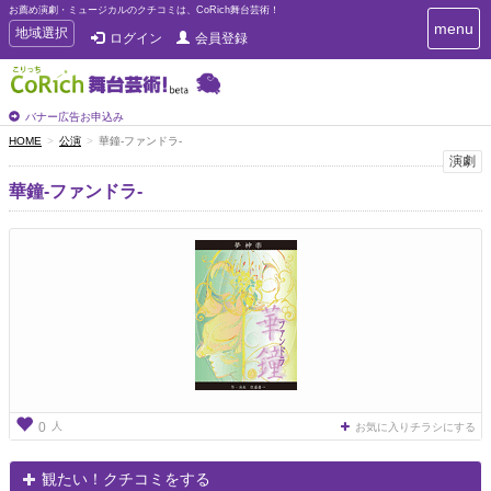
お薦め演劇・ミュージカルのクチコミは、CoRich舞台芸術！
T
menu
T
地域選択
ログイン
会員登録
o
o
g
g
g
g
l
l
バナー広告お申込み
e
e
HOME
公演
華鐘-ファンドラ-
n
n
演劇
a
a
v
華鐘-ファンドラ-
i
v
g
i
a
g
t
a
i
t
o
n
i
o
n
人
0
お気に入りチラシにする
観たい！クチコミをする