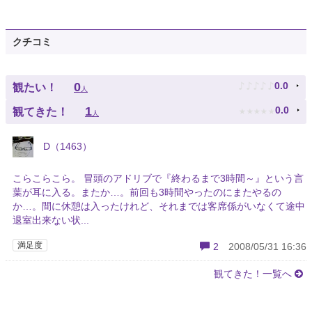
クチコミ
♪
♪
♪
♪
♪
0
0.0
観たい！
人
★
★
★
★
★
1
0.0
観てきた！
人
D（1463）
こらこらこら。 冒頭のアドリブで『終わるまで3時間～』という言
葉が耳に入る。またか…。前回も3時間やったのにまたやるの
か…。間に休憩は入ったけれど、それまでは客席係がいなくて途中
退室出来ない状...
満足度
2
2008/05/31 16:36
観てきた！一覧へ