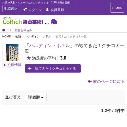
お薦め演劇・ミュージカルのクチコミは、CoRich舞台芸術！
T
menu
T
地域選択
ログイン
会員登録
o
o
g
g
g
g
l
l
バナー広告お申込み
e
e
HOME
公演
ハルディン・ホテル
観てきた！クチコミ一覧
n
n
a
「
ハルディン・ホテル
」の観てきた！クチコミ一
a
v
覧
i
v
g
★
3.0
i
満足度の平均
a
g
公演情報
t
観てきた！クチコミをする
a
i
t
o
n
i
前のページに戻る
o
n
並び替え
評価順
1-2件 / 2件中