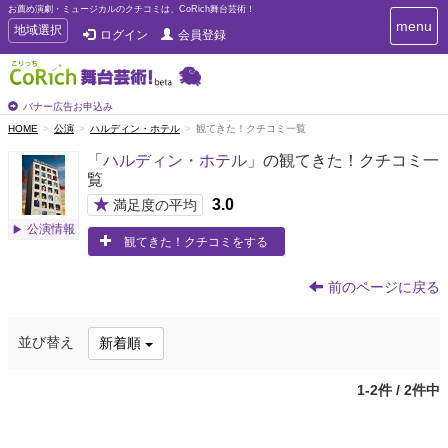
お薦め演劇・ミュージカルのクチコミは、CoRich舞台芸術！
T
menu
T
地域選択
ログイン
会員登録
o
o
g
g
g
g
l
l
バナー広告お申込み
e
e
HOME
公演
ハルディン・ホテル
観てきた！クチコミ一覧
n
n
a
「
ハルディン・ホテル
」の観てきた！クチコミ一
a
v
覧
i
v
g
★
3.0
i
満足度の平均
a
g
公演情報
t
観てきた！クチコミをする
a
i
t
o
n
i
前のページに戻る
o
n
並び替え
新着順
1-2件 / 2件中