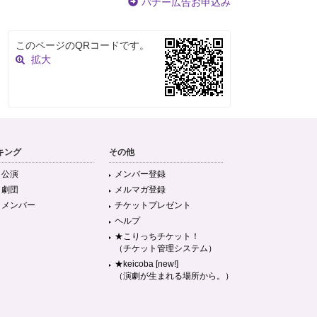
バナー広告お申込み
このページのQRコードです。
拡大
キング
その他
目公演
メンバー登録
目劇団
メルマガ登録
目メンバー
チケットプレゼント
ヘルプ
★こりっちチケット！
（チケット管理システム）
★keicoba [new!]
（演劇が生まれる場所から。）