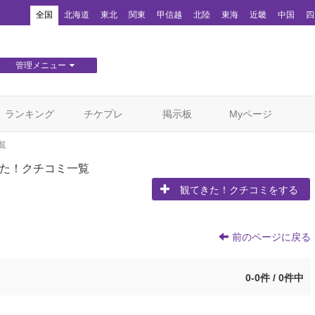
！
全国
北海道
東北
関東
甲信越
北陸
東海
近畿
中国
四
管理メニュー
団体WEBサイト管理
顧客管理
ランキング
チケプレ
掲示板
Myページ
覧
た！クチコミ一覧
観てきた！クチコミをする
前のページに戻る
0-0件 / 0件中