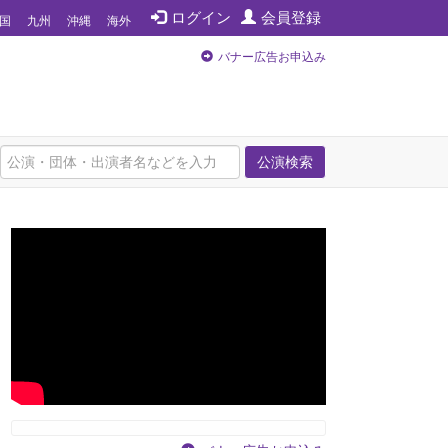
ログイン
会員登録
国
九州
沖縄
海外
バナー広告お申込み
公演検索