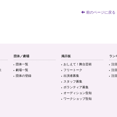
前のページに戻る
団体／劇場
掲示板
ラン
団体一覧
おしえて！舞台芸術
注
ミ
劇場一覧
フリートーク
注
団体の登録
出演者募集
注
スタッフ募集
ボランティア募集
オーディション告知
ワークショップ告知