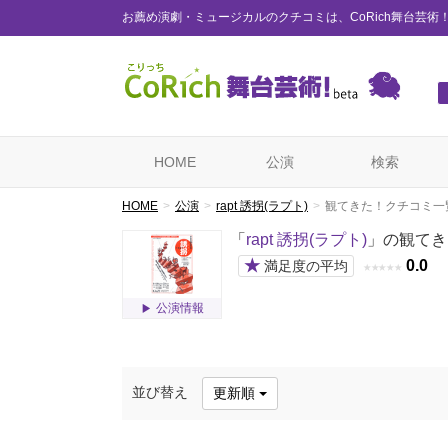
お薦め演劇・ミュージカルのクチコミは、CoRich舞台芸術
HOME
公演
検索
HOME
公演
rapt 誘拐(ラプト)
観てきた！クチコミ一
「
rapt 誘拐(ラプト)
」の観てき
★
0.0
満足度の平均
★
★
★
★
★
公演情報
並び替え
更新順