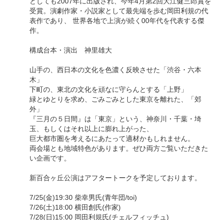
としても2007年に出版され、今年4月第2回大江健三郎賞を
受賞。演劇作家・小説家として最先端を歩む岡田利規の代
表作であり、 世界各地で上演が続く00年代を代表する傑
作。
構成台本・演出 神里雄大
山手の、西日本の文化を色濃く反映させた「渋谷・六本
木」
下町の、東北の文化を頑なに守らんとする「上野」
緑とゆとりを求め、ごみごみとした東京を離れた、「郊
外」
『三月の５日間』は「東京」という、神奈川・千葉・埼
玉、もしくはそれ以上に膨れ上がった、
巨大都市圏を考えるにあたって適材かもしれません。
両会場とも地域特色があります。ぜひ両方ご覧いただきた
い企画です。
新百合ヶ丘公演はアフタートークを予定しております。
7/25(金)19:30 柴幸男氏(青年団/toi)
7/26(土)18:00 横田創氏(作家)
7/28(日)15:00 岡田利規氏(チェルフィッチュ)