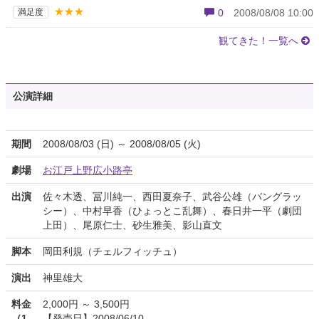
★★★
満足度
0
2008/08/08 10:00
観てきた！一覧へ
公演詳細
期間
2008/08/03 (日) ～ 2008/08/05 (火)
劇場
お江戸上野広小路亭
出演
佐々木透、冨川純一、西田夏奈子、武谷公雄（バングラッ
シー）、中村早香（ひょっとこ乱舞）、春日井一平（劇団
上田）、尾原仁士、砂生雅美、影山直文
脚本
岡田利規（チェルフィッチュ）
演出
神里雄大
料金
2,000円 ～ 3,500円
（1
【発売日】2008/06/10