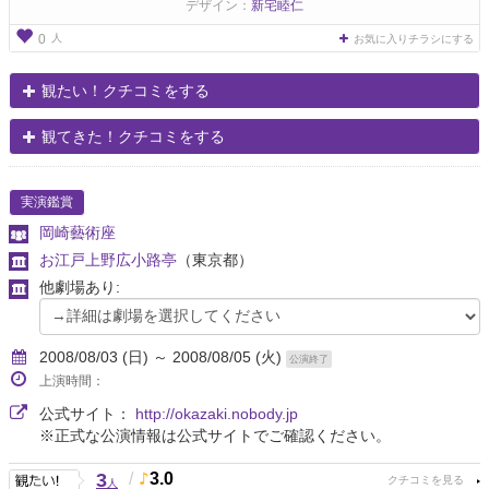
デザイン：
新宅睦仁
人
0
お気に入りチラシにする
観たい！クチコミをする
観てきた！クチコミをする
実演鑑賞
岡崎藝術座
お江戸上野広小路亭
（東京都）
他劇場あり:
2008/08/03 (日) ～ 2008/08/05 (火)
公演終了
上演時間：
公式サイト：
http://okazaki.nobody.jp
※正式な公演情報は公式サイトでご確認ください。
3
/
3.0
人