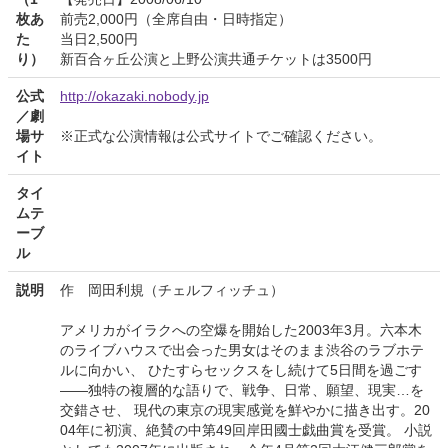
枚あ
前売2,000円（全席自由・日時指定）
た
当日2,500円
り）
新百合ヶ丘公演と上野公演共通チケットは3500円
公式
http://okazaki.nobody.jp
／劇
場サ
※正式な公演情報は公式サイトでご確認ください。
イト
タイ
ムテ
ーブ
ル
説明
作 岡田利規（チェルフィッチュ）
アメリカがイラクへの空爆を開始した2003年3月。六本木
のライブハウスで出会った男女はそのまま渋谷のラブホテ
ルに向かい、 ひたすらセックスをし続けて5日間を過ごす
――独特の複層的な語りで、戦争、日常、願望、現実…を
交錯させ、 現代の東京の現実感覚を鮮やかに描き出す。20
04年に初演、絶賛の中第49回岸田國士戯曲賞を受賞。 小説