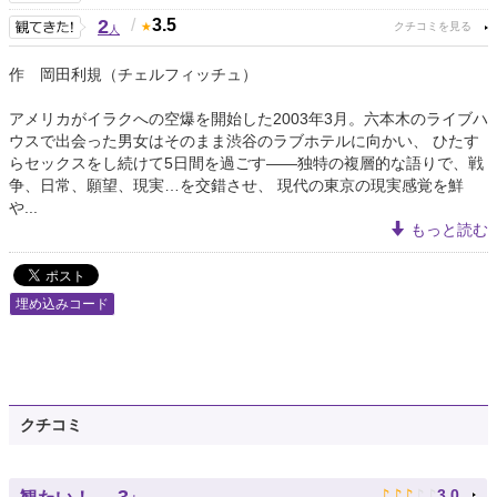
2
/
3.5
人
作 岡田利規（チェルフィッチュ）
アメリカがイラクへの空爆を開始した2003年3月。六本木のライブハ
ウスで出会った男女はそのまま渋谷のラブホテルに向かい、 ひたす
らセックスをし続けて5日間を過ごす――独特の複層的な語りで、戦
争、日常、願望、現実…を交錯させ、 現代の東京の現実感覚を鮮
や...
もっと読む
埋め込みコード
クチコミ
♪
♪
♪
♪
♪
3.0