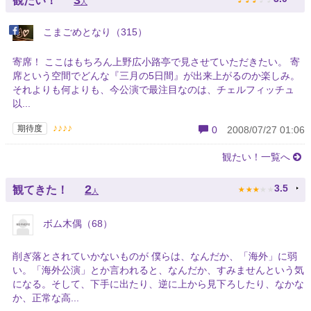
3
観たい！
人
こまごめとなり（315）
寄席！ ここはもちろん上野広小路亭で見させていただきたい。 寄
席という空間でどんな『三月の5日間』が出来上がるのか楽しみ。
それよりも何よりも、今公演で最注目なのは、チェルフィッチュ
以...
♪♪♪♪
期待度
0
2008/07/27 01:06
観たい！一覧へ
★
★
★
★
★
2
3.5
観てきた！
人
ボム木偶（68）
削ぎ落とされていかないものが 僕らは、なんだか、「海外」に弱
い。「海外公演」とか言われると、なんだか、すみませんという気
になる。そして、下手に出たり、逆に上から見下ろしたり、なかな
か、正常な高...