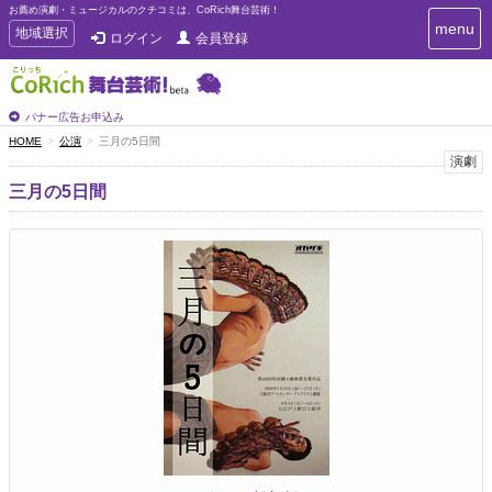
お薦め演劇・ミュージカルのクチコミは、CoRich舞台芸術！
T
menu
T
地域選択
ログイン
会員登録
o
o
g
g
g
g
l
l
バナー広告お申込み
e
e
HOME
公演
三月の5日間
n
n
演劇
a
a
v
三月の5日間
i
v
g
i
a
g
t
a
i
t
o
n
i
o
n