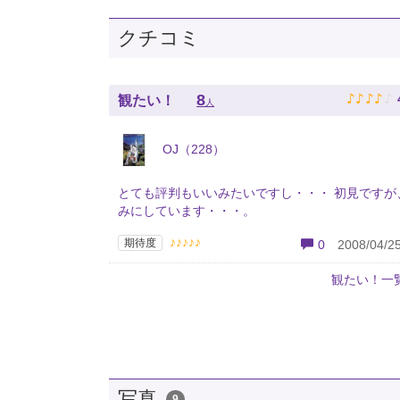
クチコミ
♪
♪
♪
♪
♪
8
観たい！
人
OJ（228）
とても評判もいいみたいですし・・・ 初見ですが
みにしています・・・。
♪♪♪♪♪
期待度
0
2008/04/25
観たい！一
写真
9