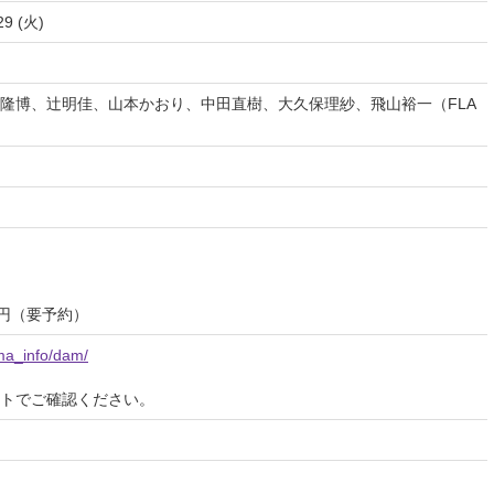
29 (火)
隆博、辻明佳、山本かおり、中田直樹、大久保理紗、飛山裕一（FLA
0円（要予約）
oma_info/dam/
イトでご確認ください。