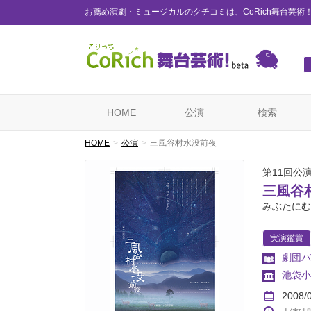
お薦め演劇・ミュージカルのクチコミは、CoRich舞台芸術
HOME
公演
検索
HOME
公演
三風谷村水没前夜
第11回公
三風谷
みぶたにむ
実演鑑賞
劇団バ
池袋小
2008/