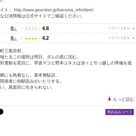
間：
サイト：
http://www.geocities.jp/bacoma_info/dam/
な公演情報は公式サイトでご確認ください。
8
♪
♪
♪
♪
♪
/
4.8
人
6
★
★
★
★
★
/
4.2
人
町三風谷村。
地たるこの場所は明日、ダムの底に沈む。
対運動を尻目に、早坂マコと野本ユキエは淡々と引っ越しの準備を進
郷にも執着なし。基本無駄話。
関係者に幼馴染みがいたりする。
い、真面目に生きられない。
もっと読む
埋め込みコード