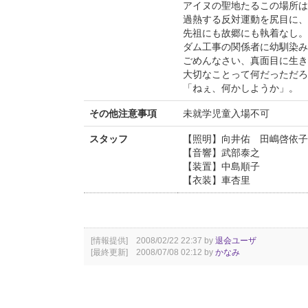
アイヌの聖地たるこの場所は
過熱する反対運動を尻目に、
先祖にも故郷にも執着なし。
ダム工事の関係者に幼馴染み
ごめんなさい、真面目に生き
大切なことって何だっただろ
「ねぇ、何かしようか」。
その他注意事項
未就学児童入場不可
スタッフ
【照明】向井佑 田嶋啓依子
【音響】武部泰之
【装置】中島順子
【衣装】車杏里
[情報提供] 2008/02/22 22:37 by
退会ユーザ
[最終更新] 2008/07/08 02:12 by
かなみ