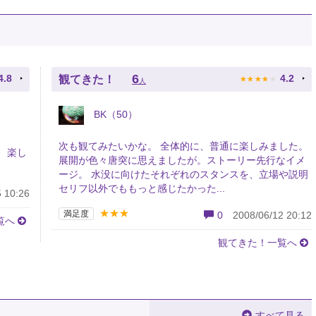
★
★
★
★
★
6
4.8
4.2
観てきた！
人
BK（50）
次も観てみたいかな。 全体的に、普通に楽しみました。
、楽し
展開が色々唐突に思えましたが。ストーリー先行なイメ
ージ。 水没に向けたそれぞれのスタンスを、立場や説明
セリフ以外でももっと感じたかった...
 10:26
★★★
満足度
0
2008/06/12 20:12
覧へ
観てきた！一覧へ
すべて見る