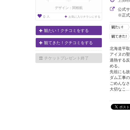
上演時
デザイン：関根航
公式
※正式
人
0
お気に入りチラシにする
観たい！クチコミをする
観てきた！クチコミをする
北海道平取
アイヌの聖
チケットプレゼント終了
過熱する反
める。
先祖にも故
ダム工事の
ごめんなさ
大切なこ...