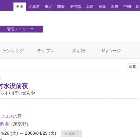
！
全国
北海道
東北
関東
甲信越
北陸
東海
近畿
中国
四
管理メニュー
団体WEBサイト管理
顧客管理
ランキング
チケプレ
掲示板
Myページ
演劇
演
村水没前夜
らすいぼつぜんや
ッコスの祭
劇場
（東京都）
04/26 (土) ～ 2008/04/29 (火)
公演終了