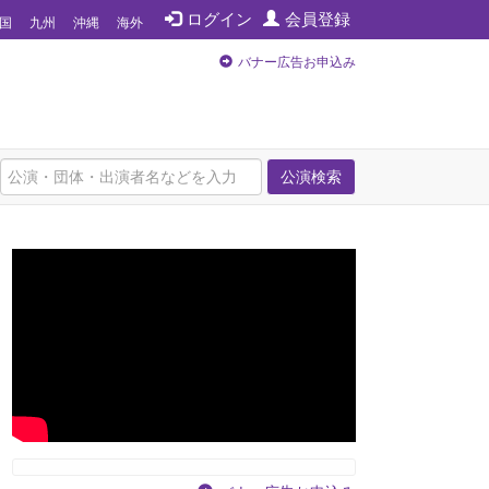
ログイン
会員登録
国
九州
沖縄
海外
バナー広告お申込み
公演検索