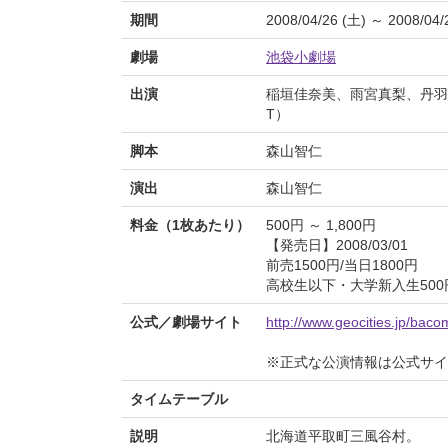
期間
2008/04/26 (土) ～ 2008/04/
劇場
池袋小劇場
出演
稲垣佳奈美、雨宮真梨、丹羽
T）
脚本
森山智仁
演出
森山智仁
料金（1枚あたり）
500円 ～ 1,800円
【発売日】2008/03/01
前売1500円/当日1800円
高校生以下・大学新入生50
公式／劇場サイト
http://www.geocities.jp/bac
※正式な公演情報は公式サ
タイムテーブル
説明
北海道平取町三風谷村。