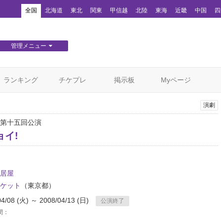
！
全国
北海道
東北
関東
甲信越
北陸
東海
近畿
中国
四
管理メニュー
団体WEBサイト管理
顧客管理
ランキング
チケプレ
掲示板
Myページ
演劇
第十五回公演
ョイ!
居屋
ケット
（東京都）
04/08 (火) ～ 2008/04/13 (日)
公演終了
間：