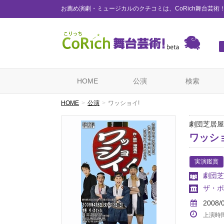
お薦め演劇・ミュージカルのクチコミは、CoRich舞台芸術
HOME
公演
検索
HOME
公演
ワッショイ!
劇団芝居屋
ワッシ
実演鑑賞
劇団芝
ザ・ポ
2008/
上演時