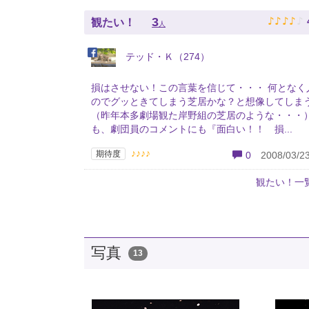
♪
♪
♪
♪
♪
3
観たい！
人
テッド・Ｋ（274）
損はさせない！この言葉を信じて・・・ 何となく
のでグッときてしまう芝居かな？と想像してしま
（昨年本多劇場観た岸野組の芝居のような・・・）
も、劇団員のコメントにも『面白い！！ 損...
♪♪♪♪
期待度
0
2008/03/23
観たい！一
写真
13