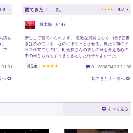
★
★
★
★
★
2
4.0
4.0
観てきた！
人
桃太郎（644）
人情も
安心して観ていられます。 急激な展開もなく、ほぼ筋書
う。
きは読めている、なのにほろっとさせる、当たり前のド
 で
ラマ仕立てなのに。町会長さんの祭りの日を迎える心の
中の何とも言えずうきうきとした様子がよかった。
★★★★
満足度
 01:01
0
2008/04/13 11:02
覧へ
観てきた！一覧へ
すべて見る