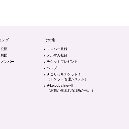
キング
その他
目公演
メンバー登録
目劇団
メルマガ登録
目メンバー
チケットプレゼント
ヘルプ
★こりっちチケット！
（チケット管理システム）
★keicoba [new!]
（演劇が生まれる場所から。）