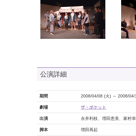
公演詳細
期間
2008/04/08 (火) ～ 2008/04/
劇場
ザ・ポケット
出演
永井利枝、増田恵美、家村幸
脚本
増田再起