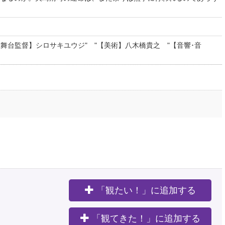
【舞台監督】シロサキユウジ" "【美術】八木橋貴之 "【音響･音
「観たい！」に追加する
。
「観てきた！」に追加する