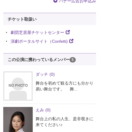
バナー広告お申込み
チケット取扱い
劇団芝居屋チケットセンター
演劇ポータルサイト（Confetti)
この公演に携わっているメンバー
5
ダッチ
(0)
舞台を初めて観る方にも分かり
易い舞台です。 舞...
えみ
(0)
舞台上の私の人生、是非覗きに
来てください♪