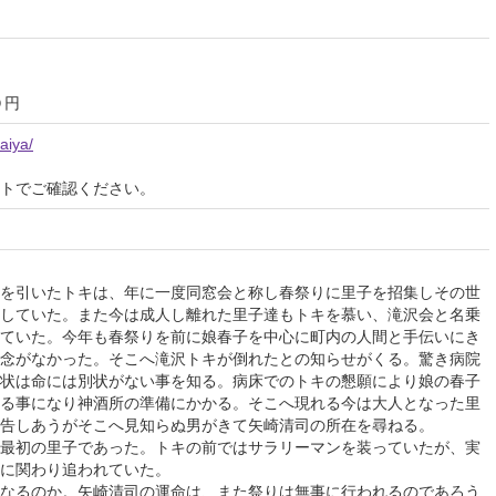
０円
aiya/
イトでご確認ください。
を引いたトキは、年に一度同窓会と称し春祭りに里子を招集しその世
していた。また今は成人し離れた里子達もトキを慕い、滝沢会と名乗
ていた。今年も春祭りを前に娘春子を中心に町内の人間と手伝いにき
念がなかった。そこへ滝沢トキが倒れたとの知らせがくる。驚き病院
状は命には別状がない事を知る。病床でのトキの懇願により娘の春子
る事になり神酒所の準備にかかる。そこへ現れる今は大人となった里
告しあうがそこへ見知らぬ男がきて矢崎清司の所在を尋ねる。
最初の里子であった。トキの前ではサラリーマンを装っていたが、実
に関わり追われていた。
なるのか。矢崎清司の運命は、また祭りは無事に行われるのであろう