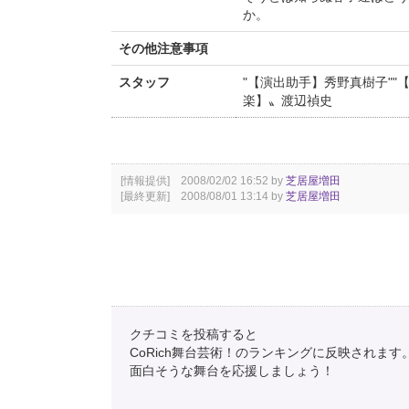
か。
その他注意事項
スタッフ
"【演出助手】秀野真樹子""
楽】〟渡辺禎史
[情報提供] 2008/02/02 16:52 by
芝居屋増田
[最終更新] 2008/08/01 13:14 by
芝居屋増田
クチコミを投稿すると
CoRich舞台芸術！のランキングに反映されます
面白そうな舞台を応援しましょう！