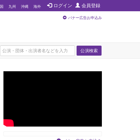
ログイン
会員登録
国
九州
沖縄
海外
バナー広告お申込み
公演検索