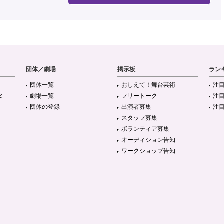
団体／劇場
掲示板
ラン
団体一覧
おしえて！舞台芸術
注
ミ
劇場一覧
フリートーク
注
団体の登録
出演者募集
注
スタッフ募集
ボランティア募集
オーディション告知
ワークショップ告知