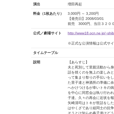
演出
増田再起
料金（1枚あたり）
3,000円 ～ 3,200円
【発売日】2008/03/01
前売 3000円、当日３２０
公式／劇場サイト
http://www18.ocn.ne.jp/~shib
※正式な公演情報は公式サ
タイムテーブル
説明
【あらすじ】
夫と死別して里親活動から身
話を焼くのを無上の楽しみと
って集まり祭りの手伝いをし
た里子達と神酒所の準備に余
へかけつけるが幸いトキの病
を中心に同窓会は執り行われ
子達。久々の再会に近状を報
矢崎清司はトキが世話をした
はやくざであり組同士の抗争
そうとは知らぬ春子達はどう