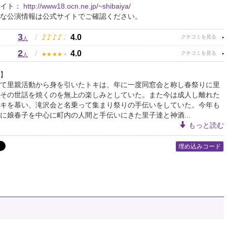
サイト：
http://www18.ocn.ne.jp/~shibaiya/
な公演情報は公式サイトでご確認ください。
3
♪
♪
♪
♪
♪
/
4.0
人
2
★
★
★
★
★
/
4.0
人
】
て里親活動から身を引いたトキは、年に一度同窓会と称し春祭りに里
その世話を焼くのを無上の楽しみとしていた。また今は成人し離れた
キを慕い、滝沢会と名乗って集まり祭りの手伝いをしていた。今年も
に娘春子を中心に町内の人間と手伝いにきた里子達と神酒...
もっと読む
埋め込みコード