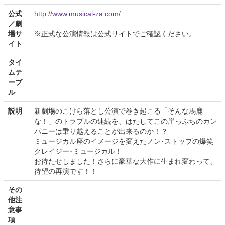
公式
http://www.musical-za.com/
／劇
場サ
※正式な公演情報は公式サイトでご確認ください。
イト
タイ
ムテ
ーブ
ル
説明
新劇場のこけら落とし公演で巻き起こる「そんな馬鹿
な！」のトラブルの連続を、はたしてこの崖っぷちのカン
パニーは乗り越えることが出来るのか！？
ミュージカル座のイメージを変えたノン･ストップの爆笑
クレイジー･ミュージカル！
お待たせしました！さらに豪華な大作に生まれ変わって、
待望の再演です！！
その
他注
意事
項