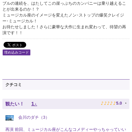
ブルの連続を、はたしてこの崖っぷちのカンパニーは乗り越えるこ
とが出来るのか！？
ミュージカル座のイメージを変えたノン･ストップの爆笑クレイジ
ー･ミュージカル！
お待たせしました！さらに豪華な大作に生まれ変わって、待望の再
演です！！
埋め込みコード
クチコミ
♪
♪
♪
♪
♪
1
5.0
観たい！
人
会川のダチ（3）
再演 前回、ミュージカル座がこんなコメディーやっちゃっていい