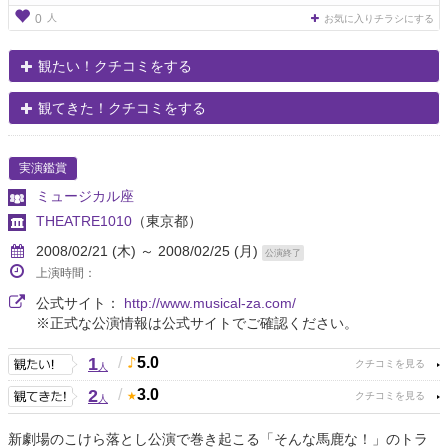
人
0
お気に入りチラシにする
観たい！クチコミをする
観てきた！クチコミをする
実演鑑賞
ミュージカル座
THEATRE1010
（東京都）
2008/02/21 (木) ～ 2008/02/25 (月)
公演終了
上演時間：
公式サイト：
http://www.musical-za.com/
※正式な公演情報は公式サイトでご確認ください。
1
/
5.0
人
2
/
3.0
人
新劇場のこけら落とし公演で巻き起こる「そんな馬鹿な！」のトラ