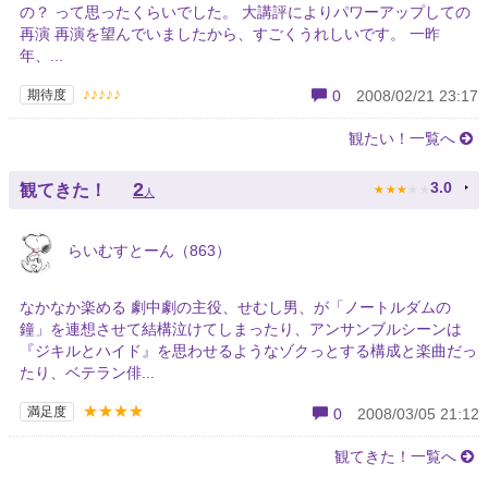
の？ って思ったくらいでした。 大講評によりパワーアップしての
再演 再演を望んでいましたから、すごくうれしいです。 一昨
年、...
♪♪♪♪♪
期待度
0
2008/02/21 23:17
観たい！一覧へ
★
★
★
★
★
2
3.0
観てきた！
人
らいむすとーん（863）
なかなか楽める 劇中劇の主役、せむし男、が「ノートルダムの
鐘」を連想させて結構泣けてしまったり、アンサンブルシーンは
『ジキルとハイド』を思わせるようなゾクっとする構成と楽曲だっ
たり、ベテラン俳...
★★★★
満足度
0
2008/03/05 21:12
観てきた！一覧へ