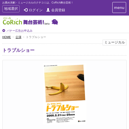
お薦め演劇・ミュージカルのクチコミは、CoRich舞台芸術！
T
menu
T
地域選択
ログイン
会員登録
o
o
g
g
g
g
l
l
バナー広告お申込み
e
e
HOME
公演
トラブルショー
n
n
ミュージカル
a
a
v
トラブルショー
i
v
g
i
a
g
t
a
i
t
o
n
i
o
n