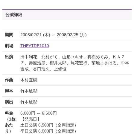
公演詳細
期間
2008/02/21 (木) ～ 2008/02/25 (月)
劇場
THEATRE1010
出演
田中利花、北村がく、山形ユキオ、真樹めぐみ、ＫＡＺ
Ｚ、赤座浩彦、櫻井太郎、尾花宏行、菊地まさはる、中本
吉成、谷口浩久、上條恒
作曲
木村直樹
脚本
竹本敏彰
演出
竹本敏彰
料金
6,000円 ～ 6,500円
（1枚
【発売日】
あた
土日公演 6,500円（全席指定）
り）
平日公演 6,000円（全席指定）