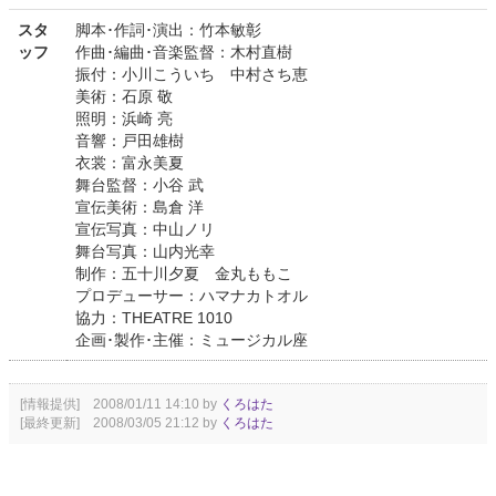
スタ
脚本･作詞･演出：竹本敏彰
ッフ
作曲･編曲･音楽監督：木村直樹
振付：小川こういち 中村さち恵
美術：石原 敬
照明：浜崎 亮
音響：戸田雄樹
衣裳：富永美夏
舞台監督：小谷 武
宣伝美術：島倉 洋
宣伝写真：中山ノリ
舞台写真：山内光幸
制作：五十川夕夏 金丸ももこ
プロデューサー：ハマナカトオル
協力：THEATRE 1010
企画･製作･主催：ミュージカル座
[情報提供] 2008/01/11 14:10 by
くろはた
[最終更新] 2008/03/05 21:12 by
くろはた