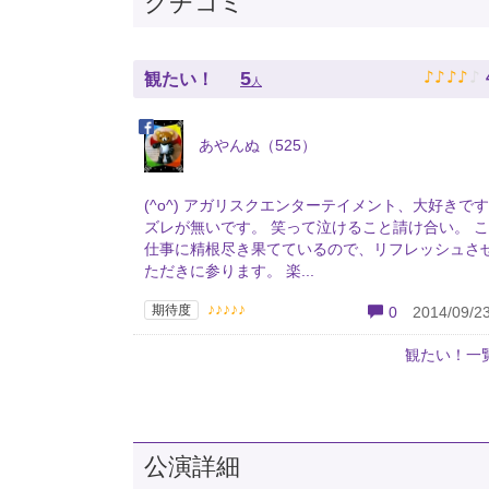
クチコミ
♪
♪
♪
♪
♪
5
観たい！
人
あやんぬ（525）
(^o^) アガリスクエンターテイメント、大好きです
ズレが無いです。 笑って泣けること請け合い。 
仕事に精根尽き果てているので、リフレッシュさ
ただきに参ります。 楽...
♪♪♪♪♪
期待度
0
2014/09/23
観たい！一
公演詳細