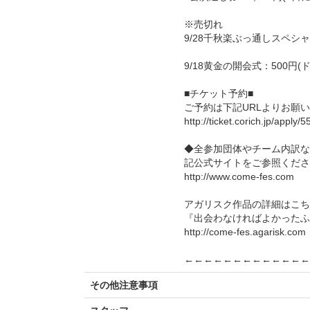
※売切れ
9/28千秋楽ぶっ通しスペシャ
9/18黄金の開会式：500円(
■チケット予約■
ご予約は下記URLよりお願
http://ticket.corich.jp/apply/
◆全参加団体やチーム内訳な
記公式サイトをご参照くださ
http://www.come-fes.com
アガリスク作品の詳細はこち
『出会わなければよかったふ
http://come-fes.agarisk.com
←←←←←←←←←←←←←
その他注意事項