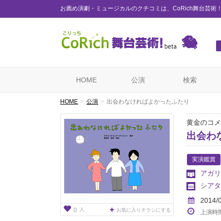
お薦め演劇・ミュージカルのクチコミは、CoRich舞台芸術
HOME
公演
検索
HOME
公演
出会わなければよかったふたり
黄金のコメ
出会わ
実演鑑賞
アガリ
シアタ
2014/
人
0
お気に入りチラシにする
上演時