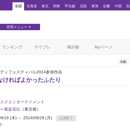
！
全国
北海道
東北
関東
甲信越
北陸
東海
近畿
中国
四
管理メニュー
団体WEBサイト管理
顧客管理
ランキング
チケプレ
掲示板
Myページ
演劇
ディフェスティバル2014参加作品
なければよかったふたり
スクエンターテイメント
ー風姿花伝
（東京都）
09/18 (木) ～ 2014/09/29 (月)
公演終了
間：