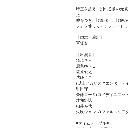
時空を超え、別れる前の元彼
た…！
嘘をつき、誤魔化し、誤解が
プ」を使ってアップデートし
【脚本・演出】
冨坂友
【出演者】
淺越岳人
鹿島ゆきこ
塩原俊之
沈ゆうこ
(以上アガリスクエンターテイ
甲田守
斉藤コータ(コメディユニット
津和野諒
細井寿代
矢吹ジャンプ(ファルスシアタ
■タイムテーブル■