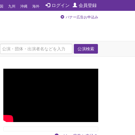
ログイン
会員登録
国
九州
沖縄
海外
バナー広告お申込み
公演検索