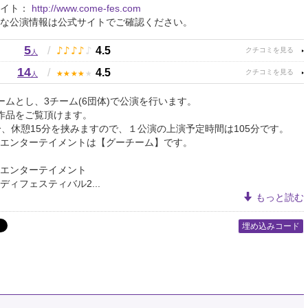
サイト：
http://www.come-fes.com
な公演情報は公式サイトでご確認ください。
5
♪
♪
♪
♪
♪
/
4.5
人
14
★
★
★
★
★
/
4.5
人
ームとし、3チーム(6団体)で公演を行います。
作品をご覧頂けます。
分、休憩15分を挟みますので、１公演の上演予定時間は105分です。
エンターテイメントは【グーチーム】です。
エンターテイメント
ディフェスティバル2...
もっと読む
埋め込みコード