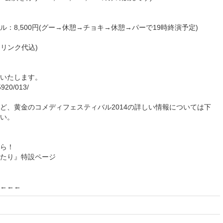
ル：8,500円(グー→休憩→チョキ→休憩→パーで19時終演予定)
ドリンク代込)
いいたします。
55920/013/
ど、黄金のコメディフェスティバル2014の詳しい情報については下
い。
ら！
たり』特設ページ
←←←