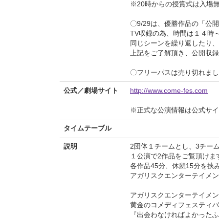
※20時からの授賞式は入場
〇9/29は、優勝作品の「公
TV収録の為、時間は１４時
同じシーンを繰り返したり、
上記をご了解頂き、公開収録
〇フリーパスは売り切れまし
公式／劇場サイト
http://www.come-fes.com
※正式な公演情報は公式サ
タイムテーブル
説明
2団体１チームとし、3チーム
１公演で2作品をご覧頂けま
各作品45分、休憩15分を挟
アガリスクエンターテイメン
アガリスクエンターテイメン
黄金のコメディフェスティバル
『出会わなければよかったふ