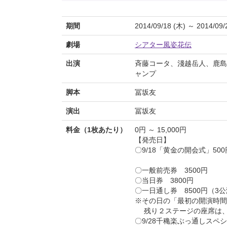
期間
2014/09/18 (木) ～ 2014/09/
劇場
シアター風姿花伝
出演
斉藤コータ、淺越岳人、鹿島
ャンプ
脚本
冨坂友
演出
冨坂友
料金（1枚あたり）
0円 ～ 15,000円
【発売日】
〇9/18「黄金の開会式」5
〇一般前売券 3500円
〇当日券 3800円
〇一日通し券 8500円（3公演
※その日の「最初の開演時間
残り２ステージの座席は、
〇9/28千穐楽ぶっ通しスペシ