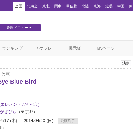
！
全国
北海道
東北
関東
甲信越
北陸
東海
近畿
中国
四
管理メニュー
団体WEBサイト管理
顧客管理
ランキング
チケプレ
掲示板
Myページ
演劇
回公演
ye Blue Bird」
(エレメントごんべえ)
がざびぃ
（東京都）
04/17 (木) ～ 2014/04/20 (日)
公演終了
間：