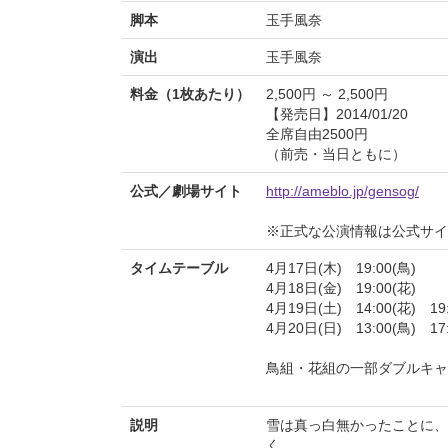
脚本
玉手風奈
演出
玉手風奈
料金（1枚あたり）
2,500円 ～ 2,500円
【発売日】2014/01/20
全席自由2500円
（前売・当日ともに）
公式／劇場サイト
http://ameblo.jp/gensog/
※正式な公演情報は公式サ
タイムテーブル
4月17日(木) 19:00(鳥)
4月18日(金) 19:00(花)
4月19日(土) 14:00(花) 19:
4月20日(日) 13:00(鳥) 17:
鳥組・花組の一部ダブルキャ
説明
雪は真っ白無かったことに、
く。