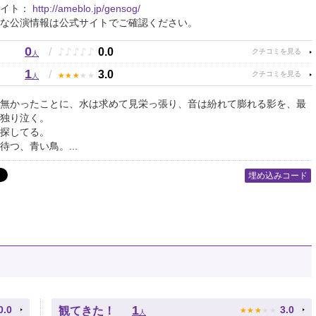
サイト：
http://ameblo.jp/gensog/
な公演情報は公式サイトでご確認ください。
0
♪
♪
♪
♪
♪
/
0.0
人
1
★
★
★
★
★
/
3.0
人
無かったことに、水は求めて見栄っ張り、音は紛れて膨れる影を、最
独り泣く。
探してる。
待つ、青い鳥。...
埋め込みコード
★
★
★
★
★
1
0.0
3.0
観てきた！
人