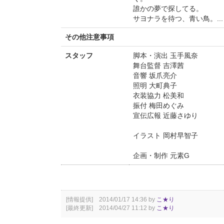
誰かの夢で探してる。
サヨナラを待つ、青い鳥。...
その他注意事項
スタッフ
脚本・演出 玉手風奈
舞台監督 吉澤茜
音響 坂爪亮介
照明 大町典子
衣装協力 松美和
振付 梅田めぐみ
宣伝広報 近藤さゆり
イラスト 岡村早智子
企画・制作 元素G
[情報提供] 2014/01/17 14:36 by
こ★り
[最終更新] 2014/04/27 11:12 by
こ★り