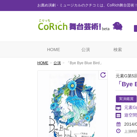
お薦め演劇・ミュージカルのクチコミは、CoRich舞台芸術
HOME
公演
検索
HOME
公演
「Bye Bye Blue Bird」
元素G第5
「Bye B
実演鑑賞
元素G
遊空間
2014/
上演時