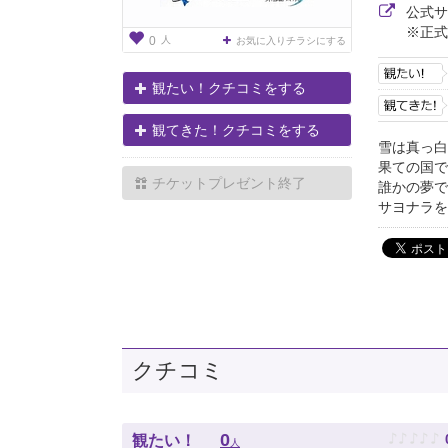
公式
※正式
人
0
お気に入りチラシにする
観たい！クチコミをする
観てきた！クチコミをする
雪は真っ白
果ての国で
チケットプレゼント終了
誰かの夢で
サヨナラを
クチコミ
♪
♪
♪
♪
♪
0
観たい！
人