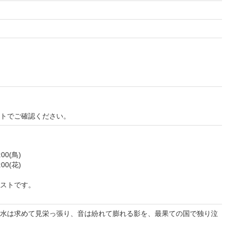
イトでご確認ください。
00(鳥)
00(花)
ストです。
水は求めて見栄っ張り、音は紛れて膨れる影を、最果ての国で独り泣