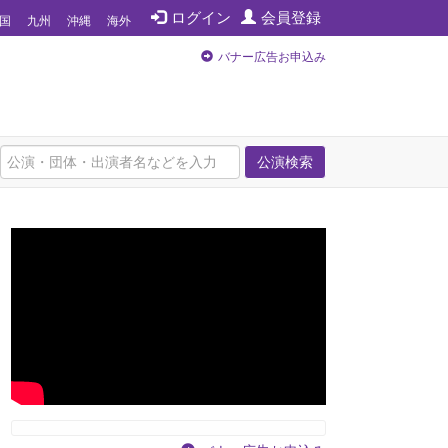
ログイン
会員登録
国
九州
沖縄
海外
バナー広告お申込み
公演検索