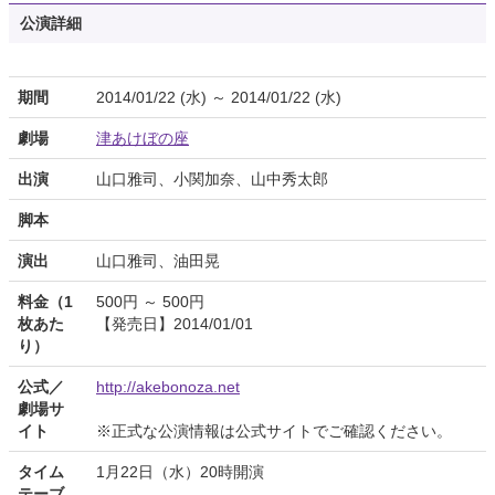
公演詳細
期間
2014/01/22 (水) ～ 2014/01/22 (水)
劇場
津あけぼの座
出演
山口雅司、小関加奈、山中秀太郎
脚本
演出
山口雅司、油田晃
料金（1
500円 ～ 500円
枚あた
【発売日】2014/01/01
り）
公式／
http://akebonoza.net
劇場サ
イト
※正式な公演情報は公式サイトでご確認ください。
タイム
1月22日（水）20時開演
テーブ