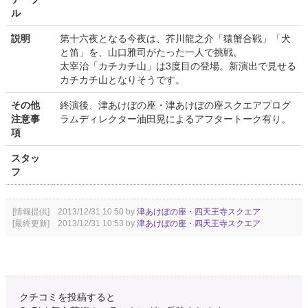
ル
説明
第十六夜となる今夜は、芥川龍之介「猿蟹合戦」「犬
と笛」を、山口雅司がたった一人で挑戦。
太宰治「カチカチ山」は3度目の登場。新演出で見せる
カチカチ山となりそうです。
その他
終演後、津あけぼの座・津あけぼの座スクエアプログ
注意事
ラムディレクター油田晃によるアフタートーク有り。
項
スタッ
フ
[情報提供] 2013/12/31 10:50 by
津あけぼの座・四天王寺スクエア
[最終更新] 2013/12/31 10:53 by
津あけぼの座・四天王寺スクエア
クチコミを投稿すると