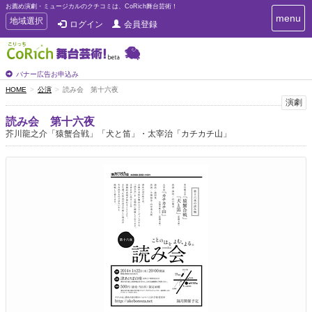
お薦め演劇・ミュージカルのクチコミは、CoRich舞台芸術！
T
menu
T
地域選択
ログイン
会員登録
o
o
g
g
g
g
l
l
バナー広告お申込み
e
e
HOME
公演
読み会 第十六夜
n
n
演劇
a
a
v
読み会 第十六夜
i
v
芥川龍之介「猿蟹合戦」「犬と笛」・太宰治「カチカチ山」
g
i
a
g
t
a
i
t
o
n
i
o
n