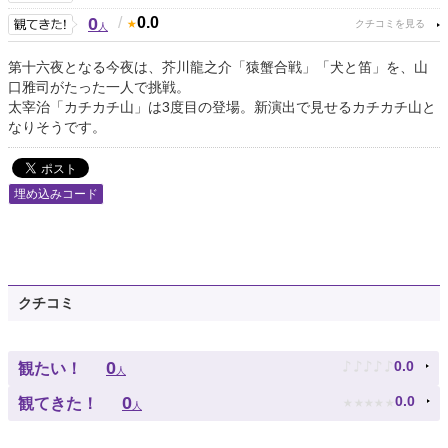
0
/
0.0
人
第十六夜となる今夜は、芥川龍之介「猿蟹合戦」「犬と笛」を、山
口雅司がたった一人で挑戦。
太宰治「カチカチ山」は3度目の登場。新演出で見せるカチカチ山と
なりそうです。
埋め込みコード
クチコミ
♪
♪
♪
♪
♪
0
0.0
観たい！
人
★
★
★
★
★
0
0.0
観てきた！
人