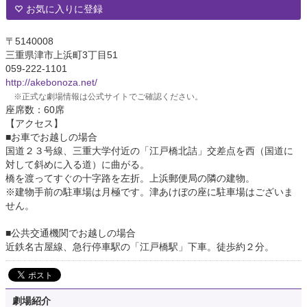
お気に入りに登録
〒5140008
三重県津市上浜町3丁目51
059-222-1101
http://akebonoza.net/
※正式な劇場情報は公式サイトでご確認ください。
座席数：60席
【アクセス】
■お車でお越しの場合
国道２３号線、三重大学付近の「江戸橋北詰」交差点を西（国道に
対して斜めに入る道）に曲がる。
橋を渡ってすぐの十字路を左折。上浜郵便局の隣の建物。
※建物手前の駐車場は月極です。津あけぼの座に駐車場はございま
せん。
■公共交通機関でお越しの場合
近鉄名古屋線、急行停車駅の「江戸橋駅」下車。徒歩約２分。
劇場紹介