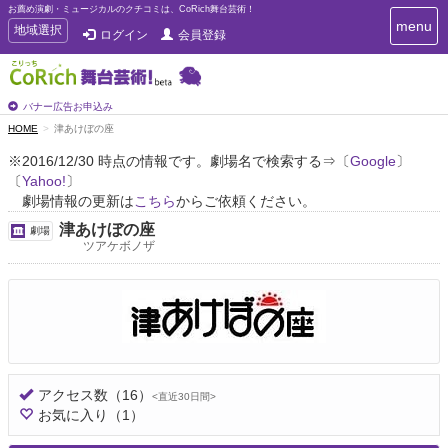
お薦め演劇・ミュージカルのクチコミは、CoRich舞台芸術！
T
menu
T
地域選択
ログイン
会員登録
o
o
g
g
g
g
l
l
バナー広告お申込み
e
e
HOME
津あけぼの座
n
n
a
※2016/12/30 時点の情報です。劇場名で検索する⇒〔
Google
〕
a
v
〔
Yahoo!
〕
i
v
g
劇場情報の更新は
こちら
からご依頼ください。
i
a
g
津あけぼの座
劇場
t
a
ツアケボノザ
i
t
o
n
i
o
n
アクセス数
（16）
<直近30日間>
お気に入り
（1）