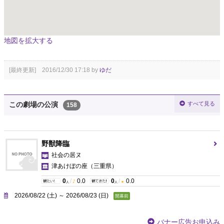
地図を拡大する
[最終更新] 2016/12/30 17:18 by
ゆだ
すべて見る
この劇場の公演
158
野獣降臨
社会の居ヌ
津あけぼの座
（三重県）
0
/
0.0
0
/
0.0
人
人
2026/08/22 (土) ～ 2026/08/23 (日)
開幕前
バナー広告お申込み