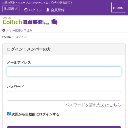
お薦め演劇・ミュージカルのクチコミは、CoRich舞台芸術！
T
menu
T
地域選択
ログイン
会員登録
o
o
g
g
g
g
l
l
バナー広告お申込み
e
e
HOME
ログイン
n
n
a
a
v
ログイン：メンバーの方
i
v
g
i
a
メールアドレス
g
t
a
i
t
o
n
i
パスワード
o
n
パスワードを忘れた方は
こちら
次回から自動的にログインする