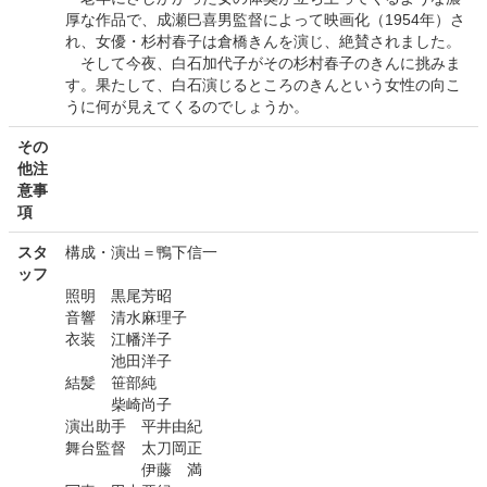
厚な作品で、成瀬巳喜男監督によって映画化（1954年）さ
れ、女優・杉村春子は倉橋きんを演じ、絶賛されました。
そして今夜、白石加代子がその杉村春子のきんに挑みま
す。果たして、白石演じるところのきんという女性の向こ
うに何が見えてくるのでしょうか。
その
他注
意事
項
スタ
構成・演出＝鴨下信一
ッフ
照明 黒尾芳昭
音響 清水麻理子
衣装 江幡洋子
池田洋子
結髪 笹部純
柴崎尚子
演出助手 平井由紀
舞台監督 太刀岡正
伊藤 満