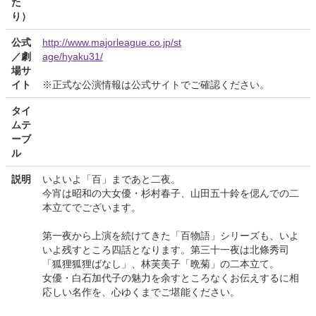
た
り）
公式
http://www.majorleague.co.jp/st
／劇
age/hyaku31/
場サ
イト
※正式な公演情報は公式サイトでご確認ください。
タイ
ムテ
ーブ
ル
説明
いよいよ「百」まであと二夜。
今宵は昭和の大女優・杉村春子、山田五十鈴を偲んでの二
本立てでございます。
第一夜から上演を続けてきた「百物語」シリーズも、いよ
いよ残すところ四話となります。第三十一夜は北條秀司
「狐狸狐狸ばなし」、林芙美子「晩菊」の二本立て。
女優・白石加代子の魅力を余すところなくお伝えするに相
応しい名作を、心ゆくまでご堪能ください。