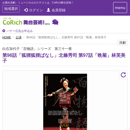
お薦め演劇・ミュージカルのクチコミは、CoRich舞台芸術！
T
menu
T
地域選択
ログイン
会員登録
o
o
g
g
g
g
l
l
バナー広告お申込み
e
e
HOME
公演
第96話「狐狸狐狸ばなし」北條秀司 第97話「晩菊」林芙美子
n
n
演劇
a
a
v
白石加代子「百物語」シリーズ 第三十一夜
i
v
第96話「狐狸狐狸ばなし」北條秀司 第97話「晩菊」林芙美
g
i
子
a
g
t
a
i
t
o
n
i
o
n