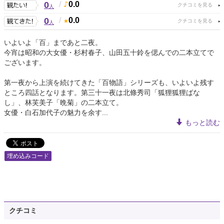
0
/
0.0
人
0
/
0.0
人
いよいよ「百」まであと二夜。
今宵は昭和の大女優・杉村春子、山田五十鈴を偲んでの二本立てで
ございます。
第一夜から上演を続けてきた「百物語」シリーズも、いよいよ残す
ところ四話となります。第三十一夜は北條秀司「狐狸狐狸ばな
し」、林芙美子「晩菊」の二本立て。
女優・白石加代子の魅力を余す...
もっと読む
埋め込みコード
クチコミ