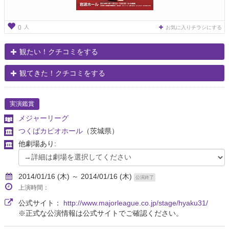
人
0
お気に入りチラシにする
観たい！クチコミをする
観てきた！クチコミをする
実演鑑賞
メジャーリーグ
つくばカピオホール
（茨城県）
他劇場あり:
2014/01/16 (木) ～ 2014/01/16 (木)
公演終了
上演時間：
公式サイト：
http://www.majorleague.co.jp/stage/hyaku31/
※正式な公演情報は公式サイトでご確認ください。