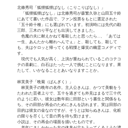
北條秀司「狐狸狐狸ばなし（こりこりばなし）」
「狐狸狐狸ばなし」は北條秀司が森繁久弥と山田五十鈴
にあてて書いた作品で、ファン投票をもとに選定された
「五十鈴十種」にも選ばれています。初演時には先代の勘
三郎、三木のり平なども出演してきました。
色魔の夫に耐えかねて毒殺したと思ったら...、「あては
一生、あんたから離れへんでぇ」と、殺しても、殺して
も、夫はケロッと帰ってくる戦慄と爆笑の幽霊コメディで
す。
現代でも人気が高く、上演が重ねられているこのコテコ
テの喜劇に、白石はたった一人で挑むことになります。果
たして、いかなることとあいなりますことか。
林芙美子「晩菊（ばんぎく）」
林芙美子の晩年の名作。主人公きんは、かつて美貌をう
たわれた芸者上りで、五十を過ぎても外見はまるで三十代
のように若い。彼女は数年前に田部という書生と関係をも
ち、その田部が再会のためにきんを訪れます。実は田部の
目的は彼女の金なのですが、そうとは知らぬきんは、化粧
の限りを尽くして昔の男を待ち受けます。
小説は、その再会の場面を描いたものです。
老年にさしかかった女の体臭が立ち上ってくるような濃