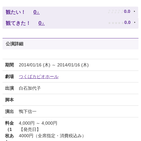
♪
♪
♪
♪
♪
0
0.0
観たい！
人
★
★
★
★
★
0
0.0
観てきた！
人
公演詳細
期間
2014/01/16 (木) ～ 2014/01/16 (木)
劇場
つくばカピオホール
出演
白石加代子
脚本
演出
鴨下信一
料金
4,000円 ～ 4,000円
（1
【発売日】
枚あ
4000円（全席指定・消費税込み）