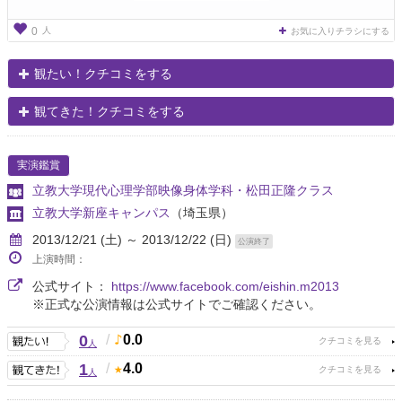
人
0
お気に入りチラシにする
観たい！クチコミをする
観てきた！クチコミをする
実演鑑賞
立教大学現代心理学部映像身体学科・松田正隆クラス
立教大学新座キャンパス
（埼玉県）
2013/12/21 (土) ～ 2013/12/22 (日)
公演終了
上演時間：
公式サイト：
https://www.facebook.com/eishin.m2013
※正式な公演情報は公式サイトでご確認ください。
0
/
0.0
人
1
/
4.0
人