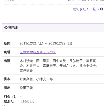
観てきた！一覧へ
公演詳細
期間
2013/12/21 (土) ～ 2013/12/22 (日)
劇場
立教大学新座キャンパス
出演
木村沙織、田中里実、田中尚登、長弘翔子、藤原亮
介、村井亮太、森麻奈美、安田さつき、谷地中椋子、
吉澤慎吾
脚本
野田高梧、小津安二郎
演出
松田正隆
料金（1
～
枚あた
【発売日】