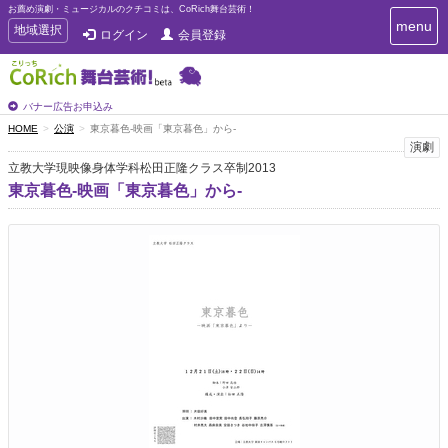
お薦め演劇・ミュージカルのクチコミは、CoRich舞台芸術！
T
menu
T
地域選択
ログイン
会員登録
o
o
g
g
g
g
l
l
バナー広告お申込み
e
e
HOME
公演
東京暮色-映画「東京暮色」から-
n
n
演劇
a
a
v
立教大学現映像身体学科松田正隆クラス卒制2013
i
v
東京暮色-映画「東京暮色」から-
g
i
a
g
t
a
i
t
o
n
i
o
n