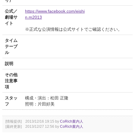
り）
公式／
https://www.facebook.com/eishi
劇場サ
n.m2013
イト
※正式な公演情報は公式サイトでご確認ください。
タイム
テーブ
ル
説明
その他
注意事
項
スタッ
構成・演出：松田 正隆
フ
照明：片田好美
[情報提供] 2013/12/16 19:15 by
CoRich案内人
[最終更新] 2013/12/27 12:56 by
CoRich案内人