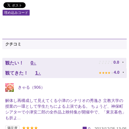
埋め込みコード
クチコミ
♪
♪
♪
♪
♪
0
0.0
観たい！
人
★
★
★
★
★
1
4.0
観てきた！
人
きゃる（906）
解体し再構成して見えてくる小津のシナリオの秀逸さ 立教大学の
授業の一環として学生たちによる上演である。 ちょうど、神保町
シアターで小津安二郎の全作品上映特集が開催中で、「東京暮色」
も折よ...
★★★★
満足度
0
2013/12/25 13:05