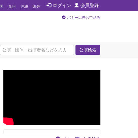
ログイン
会員登録
国
九州
沖縄
海外
バナー広告お申込み
公演検索