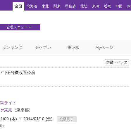
！
全国
北海道
東北
関東
甲信越
北陸
東海
近畿
中国
四
管理メニュー
団体WEBサイト管理
顧客管理
ランキング
チケプレ
掲示板
Myページ
舞踊・バレエ
イト6号機設置公演
策ライト
ァ東京
（東京都）
01/09 (木) ～ 2014/01/10 (金)
公演終了
間：