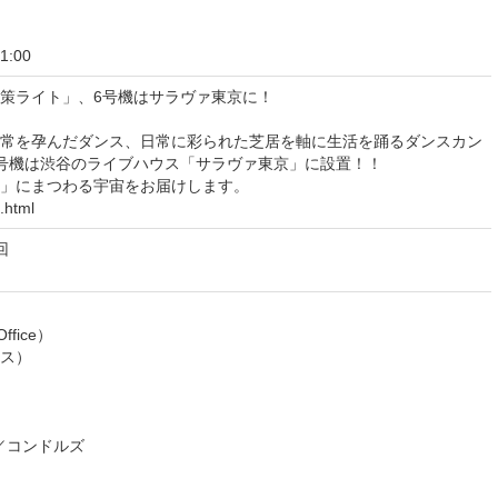
1:00
策ライト」、6号機はサラヴァ東京に！
常を孕んだダンス、日常に彩られた芝居を軸に生活を踊るダンスカン
号機は渋谷のライブハウス「サラヴァ東京」に設置！！
」にまつわる宇宙をお届けします。
.html
回
fice）
ス）
社／コンドルズ