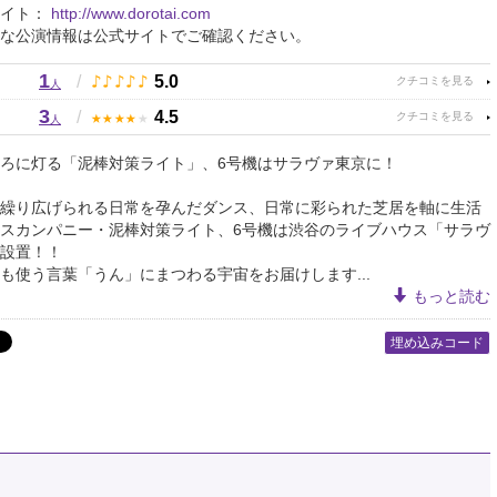
サイト：
http://www.dorotai.com
な公演情報は公式サイトでご確認ください。
1
♪
♪
♪
♪
♪
/
5.0
人
3
★
★
★
★
★
/
4.5
人
ろに灯る「泥棒対策ライト」、6号機はサラヴァ東京に！
繰り広げられる日常を孕んだダンス、日常に彩られた芝居を軸に生活
スカンパニー・泥棒対策ライト、6号機は渋谷のライブハウス「サラヴ
設置！！
も使う言葉「うん」にまつわる宇宙をお届けします...
もっと読む
埋め込みコード