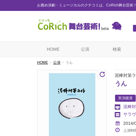
お薦め演劇・ミュージカルのクチコミは、CoRich舞台芸術
HOME
公演
検索
HOME
公演
うん
泥棒対策ラ
うん
実演鑑賞
泥棒対
サラヴ
2014/
上演時