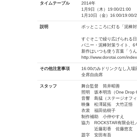
タイムテーブル
2014年
1月9日（木）19:00/21:00
1月10日（金）16:00/19:00/2
説明
ポッとこころに灯る「泥棒対
すぐそこで繰り広げられる日
パニー・泥棒対策ライト、6
新作はいつも使う言葉「うん
http://www.dorotai.com/index
その他注意事項
16:00のみドリンクなし入場
全席自由席
スタッフ
舞台監督 筒井昭善
照明 坂本明浩（One Drop Of
音響 島猛（ステージオフィ
映像 松澤延拓 大竹正悟
衣裳 福田佑樹子
制作補助 小仲やすえ
協力 ROCKSTAR有限会
近藤彩香 佐藤悠玄
題字 安田有吾