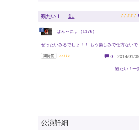
♪
♪
♪
♪
♪
1
観たい！
人
はみ～にょ（1176）
ぜったいみるでしょ！！ もう楽しみで仕方ないで
♪♪♪♪♪
期待度
0
2014/01/09
観たい！一
公演詳細