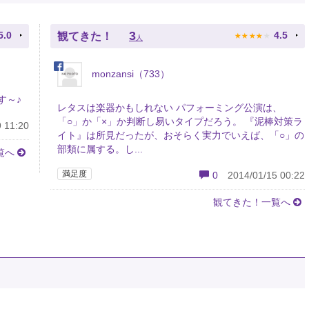
★
★
★
★
★
3
5.0
4.5
観てきた！
人
monzansi（733）
す～♪
レタスは楽器かもしれない パフォーミング公演は、
「○」か「×」か判断し易いタイプだろう。 『泥棒対策ラ
 11:20
イト』は所見だったが、おそらく実力でいえば、「○」の
部類に属する。し...
覧へ
満足度
0
2014/01/15 00:22
観てきた！一覧へ