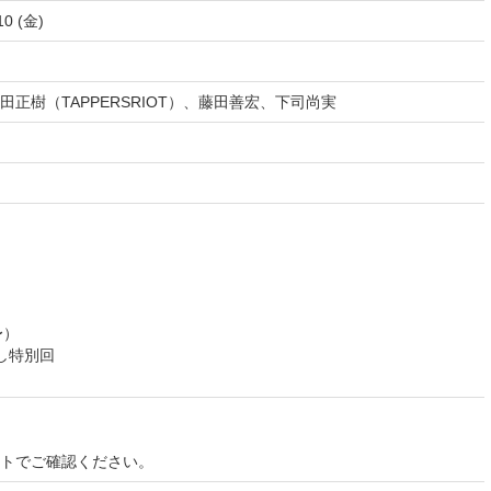
10 (金)
正樹（TAPPERSRIOT）、藤田善宏、下司尚実
〜）
なし特別回
イトでご確認ください。