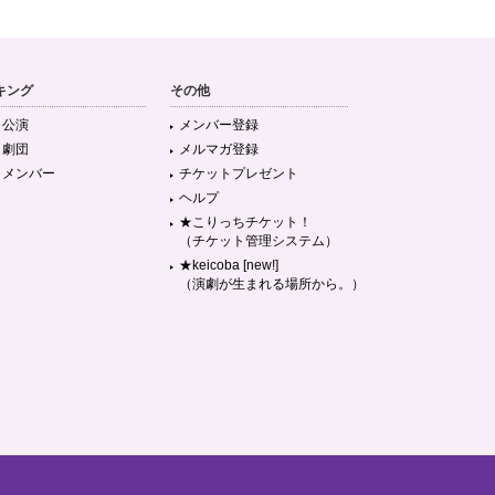
キング
その他
目公演
メンバー登録
目劇団
メルマガ登録
目メンバー
チケットプレゼント
ヘルプ
★こりっちチケット！
（チケット管理システム）
★keicoba [new!]
（演劇が生まれる場所から。）