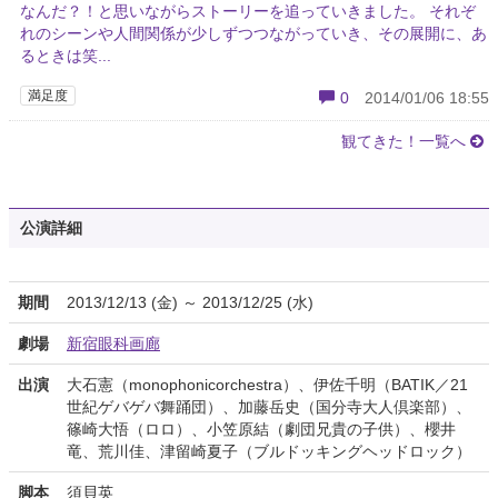
なんだ？！と思いながらストーリーを追っていきました。 それぞ
れのシーンや人間関係が少しずつつながっていき、その展開に、あ
るときは笑...
満足度
0
2014/01/06 18:55
観てきた！一覧へ
公演詳細
期間
2013/12/13 (金) ～ 2013/12/25 (水)
劇場
新宿眼科画廊
出演
大石憲（monophonicorchestra）、伊佐千明（BATIK／21
世紀ゲバゲバ舞踊団）、加藤岳史（国分寺大人倶楽部）、
篠崎大悟（ロロ）、小笠原結（劇団兄貴の子供）、櫻井
竜、荒川佳、津留崎夏子（ブルドッキングヘッドロック）
脚本
須貝英