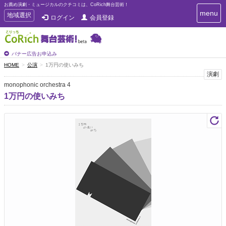
お薦め演劇・ミュージカルのクチコミは、CoRich舞台芸術！
T
menu
T
地域選択
ログイン
会員登録
o
o
g
g
g
g
l
l
バナー広告お申込み
e
e
HOME
公演
1万円の使いみち
n
n
演劇
a
a
v
monophonic orchestra 4
i
v
1万円の使いみち
g
i
a
g
t
a
i
t
o
n
i
o
n