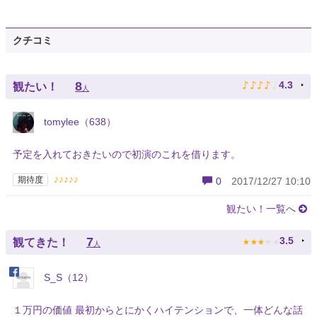
クチコミ
♪
♪
♪
♪
♪
8
4.3
観たい！
人
tomylee（638）
予定を入れておきたいので初演のこれを借ります。
♪♪♪♪♪
期待度
0
2017/12/27 10:10
観たい！一覧へ
★
★
★
★
★
7
3.5
観てきた！
人
S_S（12）
１万円の価値 最初からとにかくハイテンションで、一体どんな話