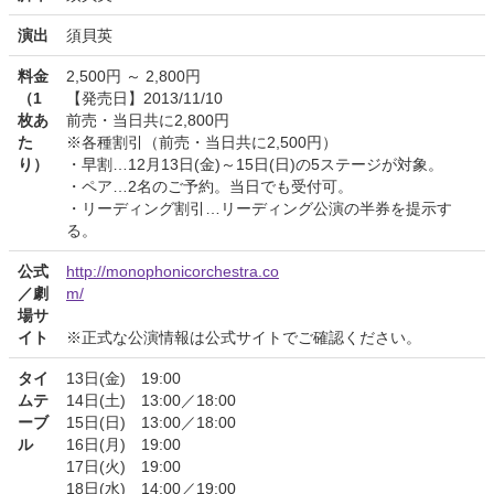
演出
須貝英
料金
2,500円 ～ 2,800円
（1
【発売日】2013/11/10
枚あ
前売・当日共に2,800円
た
※各種割引（前売・当日共に2,500円）
り）
・早割…12月13日(金)～15日(日)の5ステージが対象。
・ペア…2名のご予約。当日でも受付可。
・リーディング割引…リーディング公演の半券を提示す
る。
公式
http://monophonicorchestra.co
／劇
m/
場サ
イト
※正式な公演情報は公式サイトでご確認ください。
タイ
13日(金) 19:00
ムテ
14日(土) 13:00／18:00
ーブ
15日(日) 13:00／18:00
ル
16日(月) 19:00
17日(火) 19:00
18日(水) 14:00／19:00