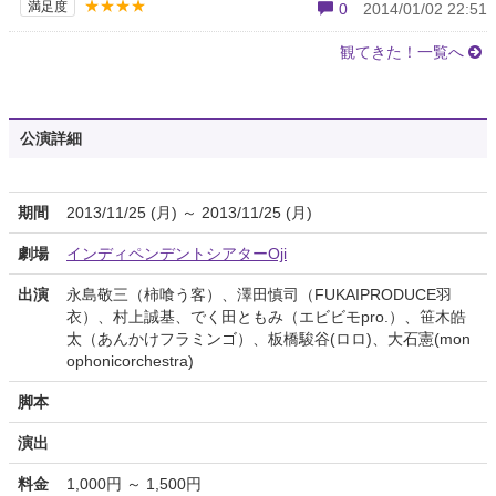
★★★★
満足度
0
2014/01/02 22:51
観てきた！一覧へ
公演詳細
期間
2013/11/25 (月) ～ 2013/11/25 (月)
劇場
インディペンデントシアターOji
出演
永島敬三（柿喰う客）、澤田慎司（FUKAIPRODUCE羽
衣）、村上誠基、でく田ともみ（エビビモpro.）、笹木皓
太（あんかけフラミンゴ）、板橋駿谷(ロロ)、大石憲(mon
ophonicorchestra)
脚本
演出
料金
1,000円 ～ 1,500円