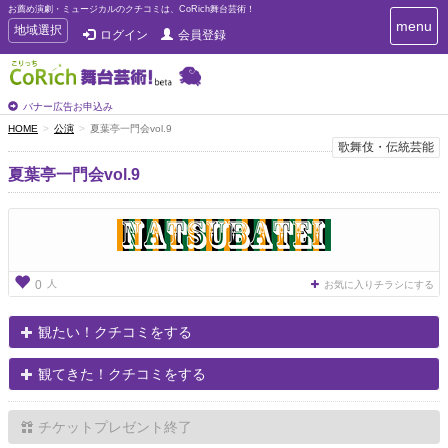
お薦め演劇・ミュージカルのクチコミは、CoRich舞台芸術！
T
menu
T
地域選択
ログイン
会員登録
o
o
g
g
g
g
l
l
バナー広告お申込み
e
e
HOME
公演
夏葉亭一門会vol.9
n
n
歌舞伎・伝統芸能
a
a
v
夏葉亭一門会vol.9
i
v
g
i
a
g
t
a
i
t
o
n
i
人
0
お気に入りチラシにする
o
n
観たい！クチコミをする
観てきた！クチコミをする
チケットプレゼント終了