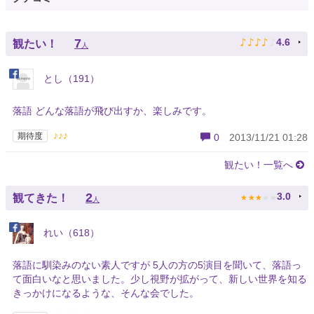
♪
♪
♪
♪
♪
7
4.6
観たい！
人
とし（191）
落語 どんな落語が飛び出すか、楽しみです。
♪♪♪
期待度
0
2013/11/21 01:28
観たい！一覧へ
★
★
★
★
★
2
3.0
観てきた！
人
れい（618）
落語に馴染みのない素人ですが 5人の方の5演目を聞いて、落語っ
て面白いなと思いました。少し視野が拡がって、新しい世界を知る
きっかけになるような、そんな会でした。