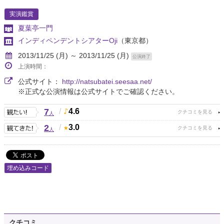
実演鑑賞
夏葉亭一門
インディペンデントシアターOji
（東京都）
2013/11/25 (月) ～ 2013/11/25 (月)
公演終了
上演時間：
公式サイト：
http://natsubatei.seesaa.net/
※正式な公演情報は公式サイトでご確認ください。
7
/
4.6
人
2
/
3.0
人
埋め込みコード
クチコミ