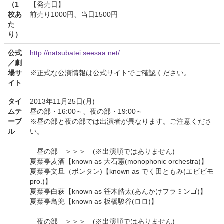
（1
【発売日】
枚あ
前売り1000円、当日1500円
た
り）
公式
http://natsubatei.seesaa.net/
／劇
場サ
※正式な公演情報は公式サイトでご確認ください。
イト
タイ
2013年11月25日(月)
ムテ
昼の部・16:00～、夜の部・19:00～
ーブ
※昼の部と夜の部では出演者が異なります。ご注意くださ
ル
い。
昼の部 ＞＞＞ (※出演順ではありません)
夏葉亭麦酒【known as 大石憲(monophonic orchestra)】
夏葉亭文旦（ボンタン)【known as でく田ともみ(エビビモ
pro.)】
夏葉亭白萩【known as 笹木皓太(あんかけフラミンゴ)】
夏葉亭鳥兜【known as 板橋駿谷(ロロ)】
夜の部 ＞＞＞ (※出演順ではありません)