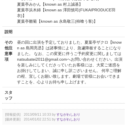
夏葉亭みかん【known as 村上誠基】
夏葉亭浜木綿【known as 澤田慎司(FUKAIPRODUCE羽
衣)】
夏葉亭雛菊【known as 永島敬三(柿喰う客)】
説明
その
昼の回に出演を予定しておりました、夏葉亭ザクロ【know
他注
n as 島岡亮丞】は諸事情により、急遽降板することになり
意事
ました。 なお、この変更に伴うご予約変更に関しましては
項
natsubatei2011@gmail.comへお問い合わせください。出演
を楽しみにしてくださっていたお客様には、大変ご迷惑を
お掛けしてしまい、誠に申し訳ございません。 何卒ご理解
の程、宜しくお願い致します。劇場で皆様にお会いできま
すことを、心よりお待ち申し上げます。
スタ
ッフ
[情報提供] 2013/09/11 10:33 by
すながわしおり
[最終更新] 2014/01/02 22:51 by
すながわしおり