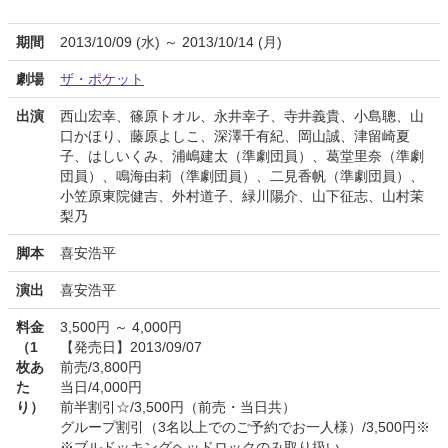
期間
2013/10/09 (水) ～ 2013/10/14 (月)
劇場
ザ・ポケット
出演
西山宏幸、篠原トオル、永井幸子、寺井義貴、小島聰、山
口かほり、藤原よしこ、深澤千有紀、岡山誠、津留崎夏
子、はしいくみ、浦嶋建太（準劇団員）、葛堂里奈（準劇
団員）、鳴海由莉（準劇団員）、二見香帆（準劇団員）、
小笠原東院健吉、外村道子、緑川陽介、山下征志、山村茉
梨乃
脚本
喜安浩平
演出
喜安浩平
料金
3,500円 ～ 4,000円
（1
【発売日】2013/09/07
枚あ
前売/3,800円
た
当日/4,000円
り）
前半割引☆/3,500円（前売・当日共）
グループ割引（3名以上でのご予約でお一人様）/3,500円※
※ブルドッキングヘッドロックのみ取り扱い