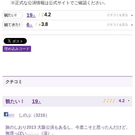
※正式な公演情報は公式サイトでご確認ください。
19
/
4.2
人
6
/
3.8
人
埋め込みコード
クチコミ
♪
♪
♪
♪
♪
19
4.2
観たい！
人
しのぶ（3216）
旅のしおり2013 大阪公演もあるし、今度こそと思ったんだけど、
無理っぽい………（涙）。