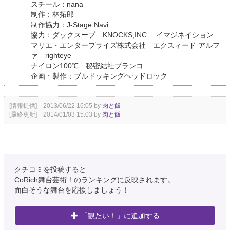
スチール：nana
制作：林拓郎
制作協力：J-Stage Navi
協力：ダックスープ KNOCKS,INC. イマジネイション
マリエ・エンタープライズ株式会社 エクスィード アルフ
ァ righteye
ナイロン100℃ 秘密結社ブランコ
企画・製作：ブルドッキングヘッドロック
[情報提供] 2013/06/22 16:05 by
肉と飯
[最終更新] 2014/01/03 15:03 by
肉と飯
クチコミを投稿すると
CoRich舞台芸術！のランキングに反映されます。
面白そうな舞台を応援しましょう！
「観たい！」に追加する