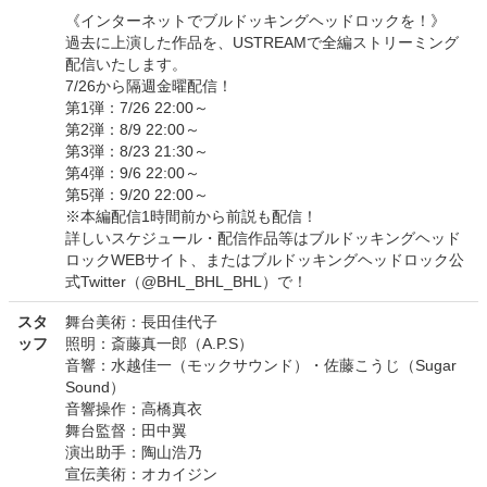
《インターネットでブルドッキングヘッドロックを！》
過去に上演した作品を、USTREAMで全編ストリーミング
配信いたします。
7/26から隔週金曜配信！
第1弾：7/26 22:00～
第2弾：8/9 22:00～
第3弾：8/23 21:30～
第4弾：9/6 22:00～
第5弾：9/20 22:00～
※本編配信1時間前から前説も配信！
詳しいスケジュール・配信作品等はブルドッキングヘッド
ロックWEBサイト、またはブルドッキングヘッドロック公
式Twitter（@BHL_BHL_BHL）で！
スタ
舞台美術：長田佳代子
ッフ
照明：斎藤真一郎（A.P.S）
音響：水越佳一（モックサウンド）・佐藤こうじ（Sugar
Sound）
音響操作：高橋真衣
舞台監督：田中翼
演出助手：陶山浩乃
宣伝美術：オカイジン