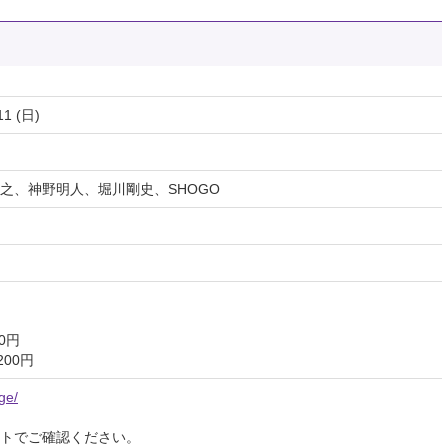
11 (日)
之、神野明人、堀川剛史、SHOGO
0円
200円
ge/
イトでご確認ください。