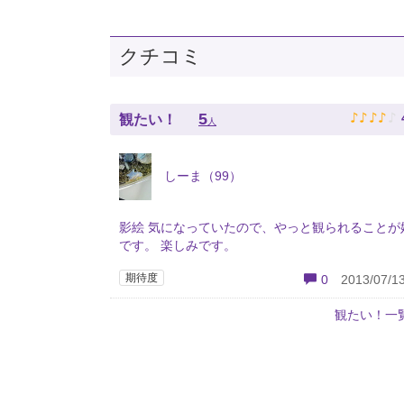
クチコミ
♪
♪
♪
♪
♪
5
観たい！
人
しーま（99）
影絵 気になっていたので、やっと観られることが
です。 楽しみです。
期待度
0
2013/07/13
観たい！一