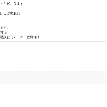
々と起こります。
ほるぷ出版刊）
ます。
賢治
講談社刊） 作：佐野洋子