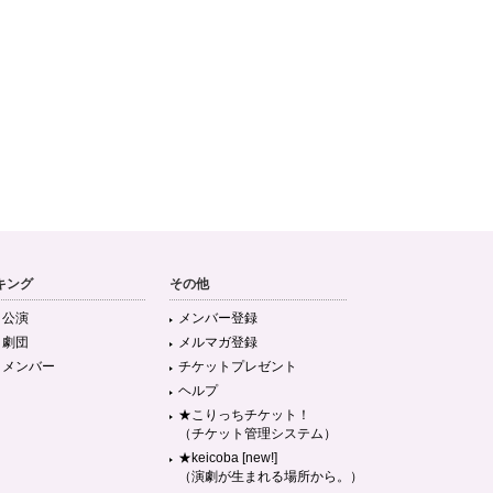
キング
その他
目公演
メンバー登録
目劇団
メルマガ登録
目メンバー
チケットプレゼント
ヘルプ
★こりっちチケット！
（チケット管理システム）
★keicoba [new!]
（演劇が生まれる場所から。）