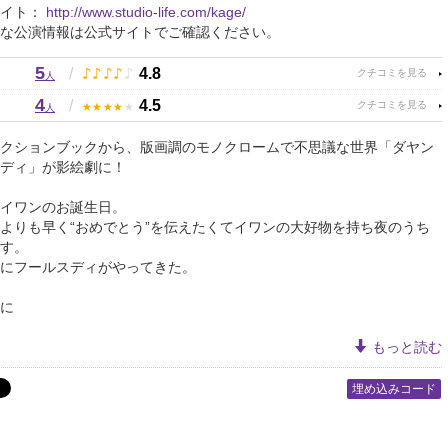
サイト：
http://www.studio-life.com/kage/
な公演情報は公式サイトでご確認ください。
5
♪
♪
♪
♪
♪
/
4.8
人
4
★
★
★
★
★
/
4.5
人
クションブックから、版画調のモノクロームで不思議な世界「ダヤン
ディ」が影絵劇に！
イワンのお誕生日。
よりも早く“おめでとう”を伝えたくてイワンの大好物を持ち夜のうち
す。
にフールスディがやってきた。
に
もっと読む
埋め込みコード