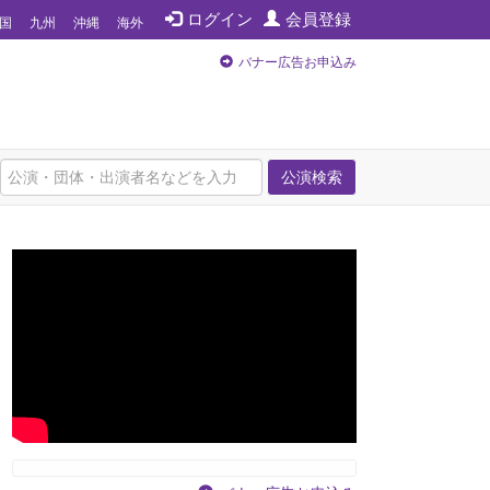
ログイン
会員登録
国
九州
沖縄
海外
バナー広告お申込み
公演検索