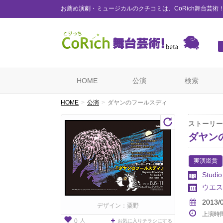
お薦め演劇・ミュージカルのクチコミは、CoRich舞台芸術
HOME
公演
検索
HOME
公演
ダヤンのフールスディ
ストーリー
ダヤン
実演鑑賞
Stud
ウエス
2013/
デザイン：粟野
上演時
人
0
お気に入りチラシにする