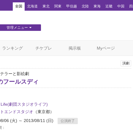
！
全国
北海道
東北
関東
甲信越
北陸
東海
近畿
中国
四
管理メニュー
団体WEBサイト管理
顧客管理
ランキング
チケプレ
掲示板
Myページ
演劇
テラーと影絵劇
のフールスディ
io Life(劇団スタジオライフ)
トエンドスタジオ
（東京都）
08/06 (火) ～ 2013/08/11 (日)
公演終了
間：