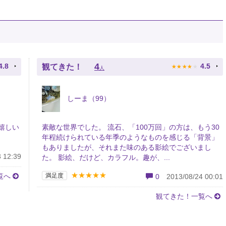
★
★
★
★
★
4
4.8
4.5
観てきた！
人
しーま（99）
嬉しい
素敵な世界でした。 流石、「100万回」の方は、もう30
年程続けられている年季のようなものを感じる「背景」
もありましたが、それまた味のある影絵でございまし
 12:39
た。 影絵、だけど、カラフル。趣が、...
★★★★★
覧へ
満足度
0
2013/08/24 00:01
観てきた！一覧へ