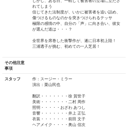
しかし、ある日、一転して被害者の立場に立たさ
れてしまう
信じてきた法制度が、いかに被害者を追い詰め、
傷つけるものなのかを突きつけられるテッサ
極限の感情の中、自分の「声」に向き合い、彼女
が選んだ道は・・・？
全世界を席巻した衝撃作が、遂に日本初上陸！
三浦透子が挑む、初めての一人芝居！
その他注意
事項
スタッフ
作：スージー・ミラー
演出：栗山民也
翻訳・・・・・・・徐 賀世子
美術・・・・・・・二村 周作
照明・・・・・おざわ あつし
音響・・・・・・・井上 正弘
衣装・・・・・・・前田 文子
ヘアメイク・・・・奥山 信次