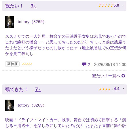
♪
♪
♪
♪
♪
3
5.0
観たい！
人
tottory（3269）
スズナリでの一人芝居、舞台での三浦透子女史は未見であったので
これは絶好の機会・・と思っておったのだが。ちょっと前は残席ま
だまだという様子だったのに抜かったァ（地上波番組での宣伝か何
かを見て殺到し...
♪♪♪♪♪
期待度
2
2026/06/18 14:30
観たい！一覧へ
★
★
★
★
★
7
4.4
観てきた！
人
tottory（3269）
映画「ドライブ・マイ・カー」以来、舞台では初めて目撃する「演
じる三浦透子」を楽しみにしていたのだが、たまたま直前に舞台版