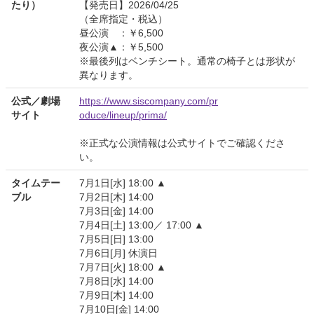
たり）
【発売日】2026/04/25
（全席指定・税込）
昼公演 ：￥6,500
夜公演▲：￥5,500
※最後列はベンチシート。通常の椅子とは形状が
異なります。
公式／劇場
https://www.siscompany.com/pr
サイト
oduce/lineup/prima/
※正式な公演情報は公式サイトでご確認くださ
い。
タイムテー
7月1日[水] 18:00 ▲
ブル
7月2日[木] 14:00
7月3日[金] 14:00
7月4日[土] 13:00／ 17:00 ▲
7月5日[日] 13:00
7月6日[月] 休演日
7月7日[火] 18:00 ▲
7月8日[水] 14:00
7月9日[木] 14:00
7月10日[金] 14:00