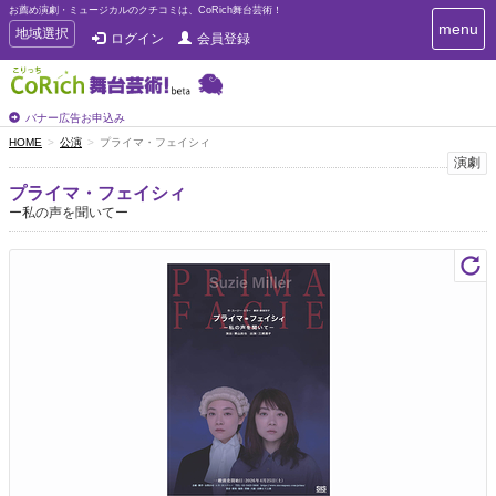
お薦め演劇・ミュージカルのクチコミは、CoRich舞台芸術！
T
menu
T
地域選択
ログイン
会員登録
o
o
g
g
g
g
l
l
バナー広告お申込み
e
e
HOME
公演
プライマ・フェイシィ
n
n
演劇
a
a
v
プライマ・フェイシィ
i
v
ー私の声を聞いてー
g
i
a
g
t
a
i
t
o
n
i
o
n